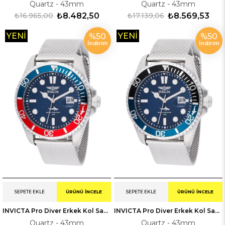
Quartz - 43mm
Quartz - 43mm
₺16.965,00
₺8.482,50
₺17.139,06
₺8.569,53
YENI
YENI
%50
%50
İndirim
İndirim
ÜRÜN
ÜRÜN
SEPETE EKLE
ÜRÜNÜ İNCELE
SEPETE EKLE
ÜRÜNÜ İNCELE
INVICTA Pro Diver Erkek Kol Saati 247175
INVICTA Pro Diver Erkek Kol Saati 247173
Quartz - 43mm
Quartz - 43mm