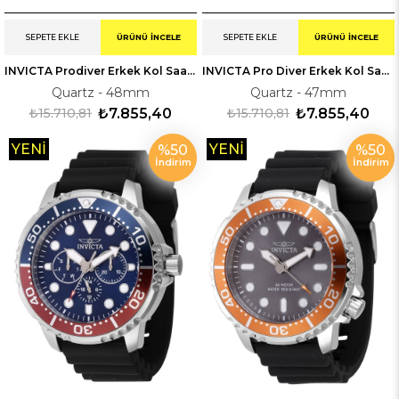
SEPETE EKLE
ÜRÜNÜ İNCELE
SEPETE EKLE
ÜRÜNÜ İNCELE
INVICTA Prodiver Erkek Kol Saati 247222
INVICTA Pro Diver Erkek Kol Saati 247232
Quartz - 48mm
Quartz - 47mm
₺15.710,81
₺7.855,40
₺15.710,81
₺7.855,40
YENI
YENI
%50
%50
İndirim
İndirim
ÜRÜN
ÜRÜN