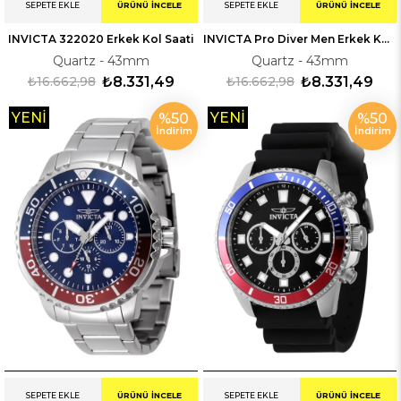
SEPETE EKLE
ÜRÜNÜ İNCELE
SEPETE EKLE
ÜRÜNÜ İNCELE
INVICTA 322020 Erkek Kol Saati
INVICTA Pro Diver Men Erkek Kol Saati 322054
Quartz - 43mm
Quartz - 43mm
₺16.662,98
₺8.331,49
₺16.662,98
₺8.331,49
YENI
YENI
%50
%50
İndirim
İndirim
ÜRÜN
ÜRÜN
SEPETE EKLE
ÜRÜNÜ İNCELE
SEPETE EKLE
ÜRÜNÜ İNCELE