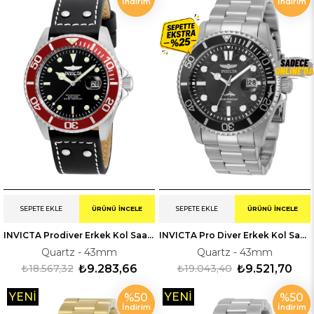
İndirim
İndirim
ÜRÜN
SEPETE EKLE
ÜRÜNÜ İNCELE
SEPETE EKLE
ÜRÜNÜ İNCELE
INVICTA Prodiver Erkek Kol Saati 222073
INVICTA Pro Diver Erkek Kol Saati 330018
Quartz - 43mm
Quartz - 43mm
₺18.567,32
₺9.283,66
₺19.043,40
₺9.521,70
YENI
YENI
%50
%50
İndirim
İndirim