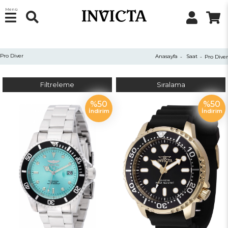
Menü
Pro Diver
Anasayfa
Saat
Pro Diver
Filtreleme
Sıralama
%50
%50
İndirim
İndirim