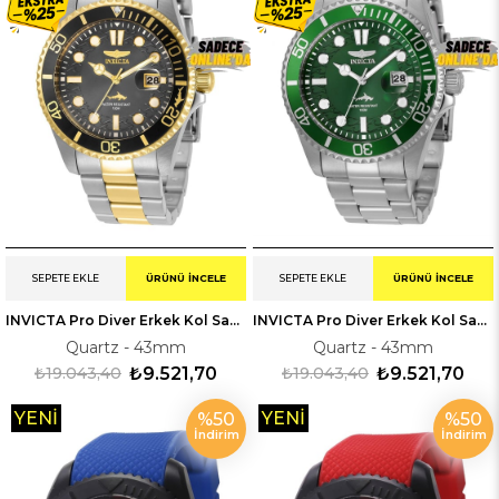
SEPETE EKLE
ÜRÜNÜ İNCELE
SEPETE EKLE
ÜRÜNÜ İNCELE
INVICTA Pro Diver Erkek Kol Saati 330809
INVICTA Pro Diver Erkek Kol Saati 330020
Quartz - 43mm
Quartz - 43mm
₺19.043,40
₺9.521,70
₺19.043,40
₺9.521,70
YENI
YENI
%50
%50
İndirim
İndirim
ÜRÜN
ÜRÜN