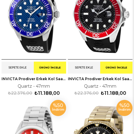
SEPETE EKLE
ÜRÜNÜ İNCELE
SEPETE EKLE
ÜRÜNÜ İNCELE
INVICTA Prodiver Erkek Kol Saati 212559
INVICTA Prodiver Erkek Kol Saati 212561
Quartz - 47mm
Quartz - 47mm
₺22.376,00
₺11.188,00
₺22.376,00
₺11.188,00
%50
%50
İndirim
İndirim