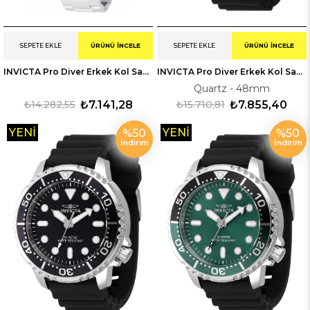
SEPETE EKLE
ÜRÜNÜ İNCELE
SEPETE EKLE
ÜRÜNÜ İNCELE
INVICTA Pro Diver Erkek Kol Saati 247356
INVICTA Pro Diver Erkek Kol Saati 247226
Quartz - 48mm
₺14.282,55
₺7.141,28
₺15.710,81
₺7.855,40
YENI
YENI
%50
%50
İndirim
İndirim
ÜRÜN
ÜRÜN