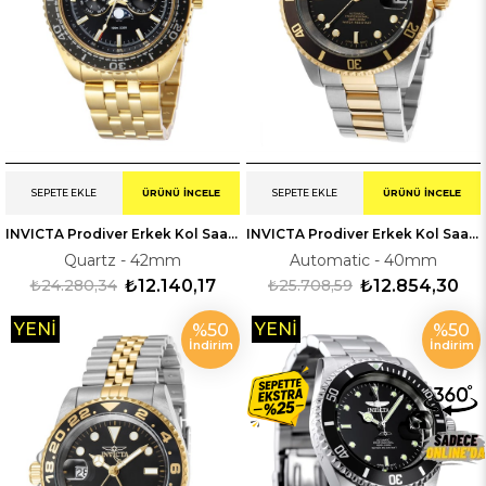
SEPETE EKLE
ÜRÜNÜ İNCELE
SEPETE EKLE
ÜRÜNÜ İNCELE
INVICTA Prodiver Erkek Kol Saati 233561
INVICTA Prodiver Erkek Kol Saati 38927OB
Quartz - 42mm
Automatic - 40mm
₺24.280,34
₺12.140,17
₺25.708,59
₺12.854,30
YENI
YENI
%50
%50
İndirim
İndirim
ÜRÜN
ÜRÜN