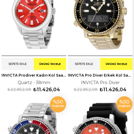
SEPETE EKLE
ÜRÜNÜ İNCELE
SEPETE EKLE
ÜRÜNÜ İNCELE
INVICTA Prodiver Kadın Kol Saati 238475
INVICTA Pro Diver Erkek Kol Saati 248372
Quartz - 38mm
INVICTA Pro Diver
₺22.852,08
₺11.426,04
₺22.852,08
₺11.426,04
%50
%50
İndirim
İndirim