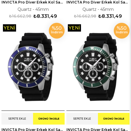
INVICTA Pro Diver Erkek Kol Saati 246083
INVICTA Pro Diver Erkek Kol Saati 246082
Quartz - 45mm
Quartz - 45mm
₺16.662,98
₺8.331,49
₺16.662,98
₺8.331,49
YENI
YENI
%50
%50
İndirim
İndirim
ÜRÜN
ÜRÜN
SEPETE EKLE
ÜRÜNÜ İNCELE
SEPETE EKLE
ÜRÜNÜ İNCELE
INVICTA Pro Diver Erkek Kol Saati 246079
INVICTA Pro Diver Erkek Kol Saati 246078