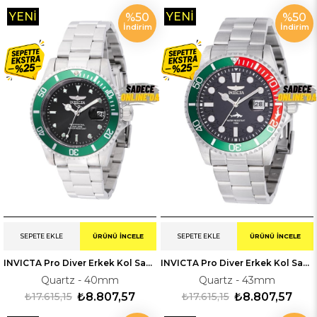
YENI
YENI
%50
%50
İndirim
İndirim
ÜRÜN
ÜRÜN
SEPETE EKLE
ÜRÜNÜ İNCELE
SEPETE EKLE
ÜRÜNÜ İNCELE
INVICTA Pro Diver Erkek Kol Saati 347353
INVICTA Pro Diver Erkek Kol Saati 344706
Quartz - 40mm
Quartz - 43mm
₺17.615,15
₺8.807,57
₺17.615,15
₺8.807,57