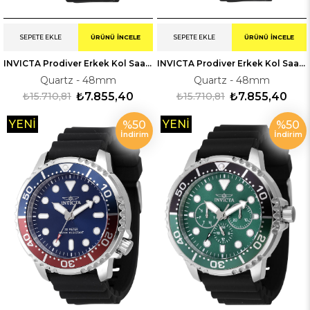
SEPETE EKLE
ÜRÜNÜ İNCELE
SEPETE EKLE
ÜRÜNÜ İNCELE
INVICTA Prodiver Erkek Kol Saati 247225
INVICTA Prodiver Erkek Kol Saati 247223
Quartz - 48mm
Quartz - 48mm
₺15.710,81
₺7.855,40
₺15.710,81
₺7.855,40
YENI
YENI
%50
%50
İndirim
İndirim
ÜRÜN
ÜRÜN