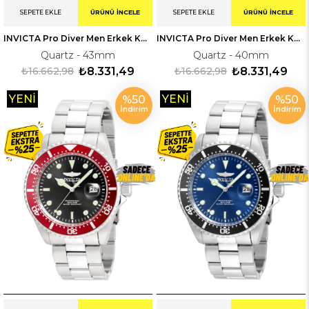
SEPETE EKLE
ÜRÜNÜ İNCELE
SEPETE EKLE
ÜRÜNÜ İNCELE
INVICTA Pro Diver Men Erkek Kol Saati 322021
INVICTA Pro Diver Men Erkek Kol Saati 324947
Quartz - 43mm
Quartz - 40mm
₺16.662,98
₺8.331,49
₺16.662,98
₺8.331,49
YENI
YENI
%50
%50
İndirim
İndirim
ÜRÜN
ÜRÜN