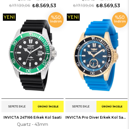
₺17.139,06
₺8.569,53
₺17.139,06
₺8.569,53
YENI
YENI
%50
%50
İndirim
İndirim
ÜRÜN
ÜRÜN
SEPETE EKLE
ÜRÜNÜ İNCELE
SEPETE EKLE
ÜRÜNÜ İNCELE
INVICTA 247166 Erkek Kol Saati
INVICTA Pro Diver Erkek Kol Saati 249353
Quartz - 43mm