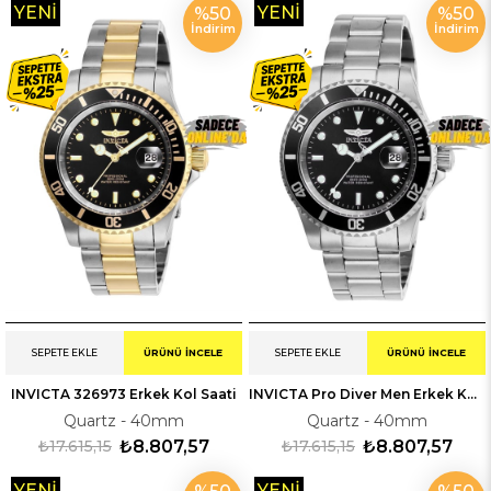
YENI
YENI
%50
%50
İndirim
İndirim
ÜRÜN
ÜRÜN
SEPETE EKLE
ÜRÜNÜ İNCELE
SEPETE EKLE
ÜRÜNÜ İNCELE
INVICTA 326973 Erkek Kol Saati
INVICTA Pro Diver Men Erkek Kol Saati 326970
Quartz - 40mm
Quartz - 40mm
₺17.615,15
₺8.807,57
₺17.615,15
₺8.807,57
YENI
YENI