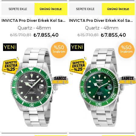
SEPETE EKLE
ÜRÜNÜ İNCELE
SEPETE EKLE
ÜRÜNÜ İNCELE
INVICTA Pro Diver Erkek Kol Saati 247231
INVICTA Pro Diver Erkek Kol Saati 247224
Quartz - 48mm
Quartz - 48mm
₺15.710,81
₺7.855,40
₺15.710,81
₺7.855,40
YENI
YENI
%50
%50
İndirim
İndirim
ÜRÜN
ÜRÜN