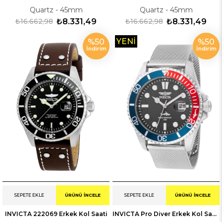
Quartz - 45mm
Quartz - 45mm
₺16.662,98
₺8.331,49
₺16.662,98
₺8.331,49
YENI
%50
%50
İndirim
İndirim
ÜRÜN
SEPETE EKLE
ÜRÜNÜ İNCELE
SEPETE EKLE
ÜRÜNÜ İNCELE
INVICTA 222069 Erkek Kol Saati
INVICTA Pro Diver Erkek Kol Saati 247176