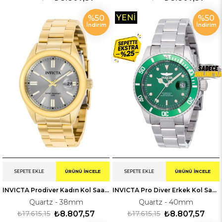
YENI
%50
%50
İndirim
İndirim
ÜRÜN
SEPETE EKLE
ÜRÜNÜ İNCELE
SEPETE EKLE
ÜRÜNÜ İNCELE
INVICTA Prodiver Kadın Kol Saati 238481
INVICTA Pro Diver Erkek Kol Saati 347355
Quartz - 38mm
Quartz - 40mm
₺17.615,15
₺8.807,57
₺17.615,15
₺8.807,57