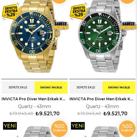
ÜRÜN
ÜRÜN
SEPETE EKLE
ÜRÜNÜ İNCELE
SEPETE EKLE
ÜRÜNÜ İNCELE
INVICTA Pro Diver Men Erkek Kol Saati 330024
INVICTA Pro Diver Men Erkek Kol Saati 330808
Quartz - 43mm
Quartz - 43mm
₺19.043,40
₺9.521,70
₺19.043,40
₺9.521,70
YENI
YENI
%50
%50
İndirim
İndirim
ÜRÜN
ÜRÜN