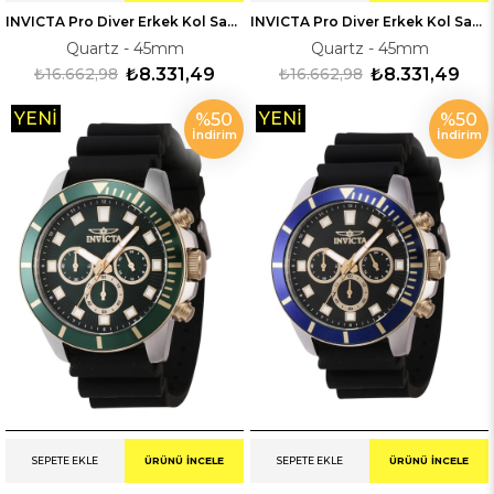
INVICTA Pro Diver Erkek Kol Saati 246118
INVICTA Pro Diver Erkek Kol Saati 246086
Quartz - 45mm
Quartz - 45mm
₺16.662,98
₺8.331,49
₺16.662,98
₺8.331,49
YENI
YENI
%50
%50
İndirim
İndirim
ÜRÜN
ÜRÜN
SEPETE EKLE
ÜRÜNÜ İNCELE
SEPETE EKLE
ÜRÜNÜ İNCELE