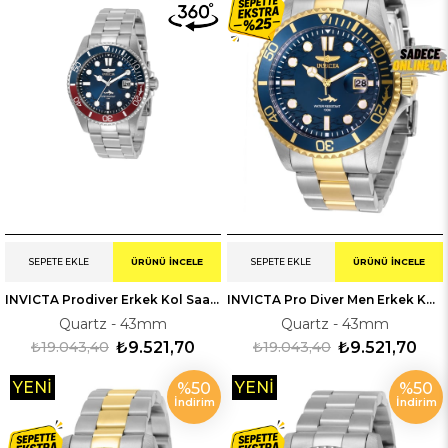
SEPETE EKLE
ÜRÜNÜ İNCELE
SEPETE EKLE
ÜRÜNÜ İNCELE
INVICTA Prodiver Erkek Kol Saati 230951
INVICTA Pro Diver Men Erkek Kol Saati 330021
Quartz - 43mm
Quartz - 43mm
₺19.043,40
₺9.521,70
₺19.043,40
₺9.521,70
YENI
YENI
%50
%50
İndirim
İndirim
ÜRÜN
ÜRÜN