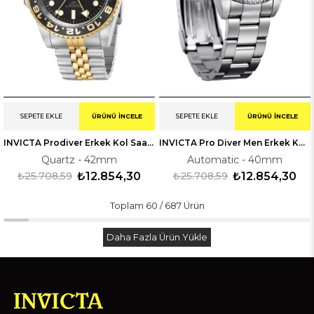
SEPETE EKLE
ÜRÜNÜ İNCELE
SEPETE EKLE
ÜRÜNÜ İNCELE
INVICTA Prodiver Erkek Kol Saati 243974
INVICTA Pro Diver Men Erkek Kol Saati 38926OB
Quartz - 42mm
Automatic - 40mm
₺25.708,59
₺12.854,30
₺25.708,59
₺12.854,30
Toplam
60
/
687
Ürün
Daha Fazla Ürün Yükle