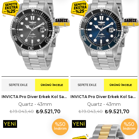
SEPETE EKLE
ÜRÜNÜ İNCELE
SEPETE EKLE
ÜRÜNÜ İNCELE
INVICTA Pro Diver Erkek Kol Saati 330806
INVICTA Pro Diver Erkek Kol Saati 330807
Quartz - 43mm
Quartz - 43mm
₺19.043,40
₺9.521,70
₺19.043,40
₺9.521,70
YENI
YENI
%50
%50
İndirim
İndirim
ÜRÜN
ÜRÜN