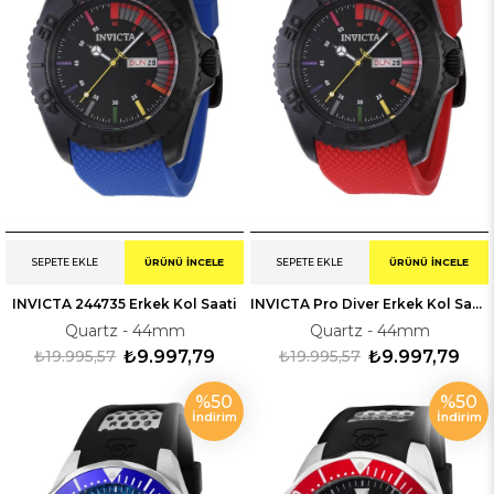
SEPETE EKLE
ÜRÜNÜ İNCELE
SEPETE EKLE
ÜRÜNÜ İNCELE
INVICTA 244735 Erkek Kol Saati
INVICTA Pro Diver Erkek Kol Saati 244734
Quartz - 44mm
Quartz - 44mm
₺19.995,57
₺9.997,79
₺19.995,57
₺9.997,79
%50
%50
İndirim
İndirim