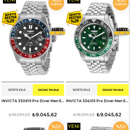
%50
%50
İndirim
İndirim
ÜRÜN
ÜRÜN
SEPETE EKLE
ÜRÜNÜ İNCELE
SEPETE EKLE
ÜRÜNÜ İNCELE
INVICTA 330619 Pro Diver Men Erkek Kol Saati
INVICTA 334105 Pro Diver Men Erkek Kol Saati
₺18.091,23
₺9.045,62
₺18.091,23
₺9.045,62
YENI
%50
%50