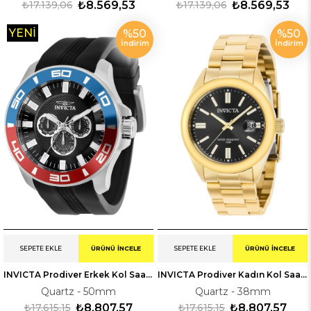
₺17.139,06
₺8.569,53
₺17.139,06
₺8.569,53
YENI
%50
%50
İndirim
İndirim
ÜRÜN
SEPETE EKLE
ÜRÜNÜ İNCELE
SEPETE EKLE
ÜRÜNÜ İNCELE
INVICTA Prodiver Erkek Kol Saati 235740
INVICTA Prodiver Kadın Kol Saati 238480
Quartz - 50mm
Quartz - 38mm
₺17.615,15
₺8.807,57
₺17.615,15
₺8.807,57