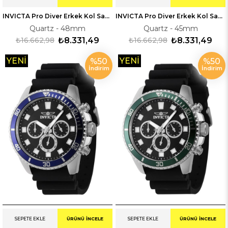
INVICTA Pro Diver Erkek Kol Saati 247227
INVICTA Pro Diver Erkek Kol Saati 246119
Quartz - 48mm
Quartz - 45mm
₺16.662,98
₺8.331,49
₺16.662,98
₺8.331,49
YENI
YENI
%50
%50
İndirim
İndirim
ÜRÜN
ÜRÜN
SEPETE EKLE
ÜRÜNÜ İNCELE
SEPETE EKLE
ÜRÜNÜ İNCELE