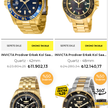
SEPETE EKLE
ÜRÜNÜ İNCELE
SEPETE EKLE
ÜRÜNÜ İNCELE
INVICTA Prodiver Erkek Kol Saati 243964
INVICTA Prodiver Erkek Kol Saati 223072
Quartz - 42mm
Quartz - 48mm
₺23.804,25
₺11.902,13
₺24.280,34
₺12.140,17
%50
%50
İndirim
İndirim