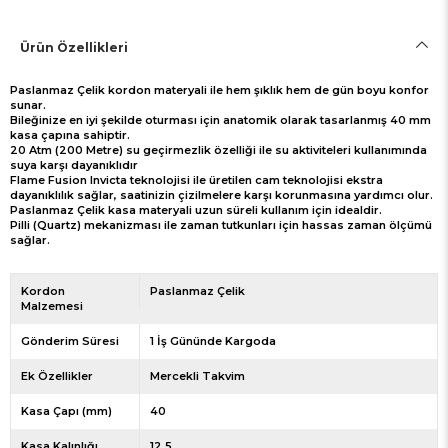
Ürün Özellikleri
Paslanmaz Çelik kordon materyali ile hem şıklık hem de gün boyu konfor
sunar.
Bileğinize en iyi şekilde oturması için anatomik olarak tasarlanmış 40 mm
kasa çapına sahiptir.
20 Atm (200 Metre) su geçirmezlik özelliği ile su aktiviteleri kullanımında
suya karşı dayanıklıdır
Flame Fusion Invicta teknolojisi ile üretilen cam teknolojisi ekstra
dayanıklılık sağlar, saatinizin çizilmelere karşı korunmasına yardımcı olur.
Paslanmaz Çelik kasa materyali uzun süreli kullanım için idealdir.
Pilli (Quartz) mekanizması ile zaman tutkunları için hassas zaman ölçümü
sağlar.
Kordon
Paslanmaz Çelik
Malzemesi
Gönderim Süresi
1 İş Gününde Kargoda
Ek Özellikler
Mercekli Takvim
Kasa Çapı (mm)
40
Kasa Kalınlığı
12.5