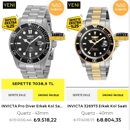
YENI
YENI
%50
%50
İndirim
İndirim
ÜRÜN
ÜRÜN
SEPETTE 7038,9 TL
SEPETE EKLE
ÜRÜNÜ İNCELE
SEPETE EKLE
ÜRÜNÜ İNCELE
INVICTA Pro Diver Erkek Kol Saati 330018
INVICTA 326973 Erkek Kol Saati
Quartz - 43mm
Quartz - 40mm
₺19.036,44
₺9.518,22
₺17.608,71
₺8.804,35