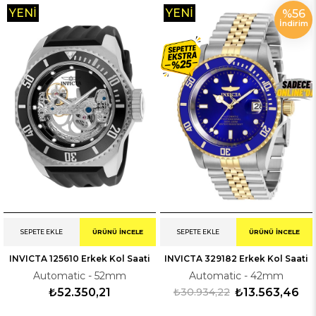
YENI
YENI
%56
İndirim
ÜRÜN
ÜRÜN
SEPETE EKLE
ÜRÜNÜ İNCELE
SEPETE EKLE
ÜRÜNÜ İNCELE
INVICTA 125610 Erkek Kol Saati
INVICTA 329182 Erkek Kol Saati
Automatic - 52mm
Automatic - 42mm
₺52.350,21
₺30.934,22
₺13.563,46