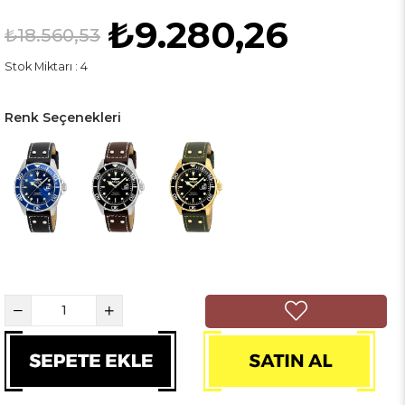
₺9.280,26
₺18.560,53
Stok Miktarı
:
4
Renk Seçenekleri