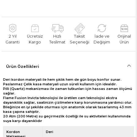
2 Yıl
Ücretsiz
Hızlı
Taksit
İade ve
Orijinal
Garanti
Kargo
Teslimat
Seçeneği
Değişim
Ürün
Ürün Özellikleri
Deri kordon materyali ile hem şıklık hem de gün boyu konfor sunar.
Paslanmaz Çelik kasa materyali uzun süreli kullanım için idealdir.
Pilli (Quartz) mekanizması ile zaman tutkunları için hassas zaman ölçümü
sağlar.
Flame Fusion Invicta teknolojisi ile üretilen cam teknolojisi ekstra
dayanıklılık sağlar, saatinizin çizilmelere karşı korunmasına yardımcı olur.
Bileğinize en iyi şekilde oturması için anatomik olarak tasarlanmış 43 mm
kasa çapına sahiptir.
20 Atm (200 Metre) su geçirmezlik özelliği ile su aktiviteleri kullanımında
suya karşı dayanıklıdır
Kordon
Deri
Malzemesi