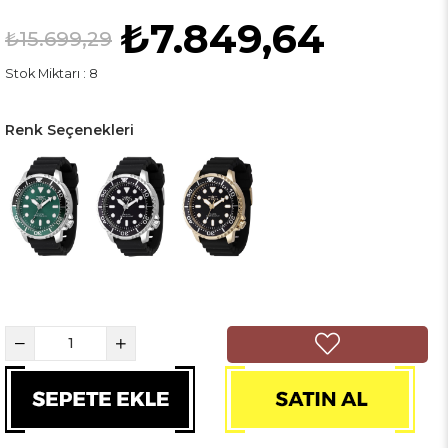
₺7.849,64
₺15.699,29
Stok Miktarı
:
8
Renk Seçenekleri