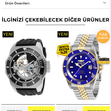
Ürün Önerileri
İLGİNİZİ ÇEKEBİLECEK DİĞER ÜRÜNLER
YENI
YENI
%56
İndirim
ÜRÜN
ÜRÜN