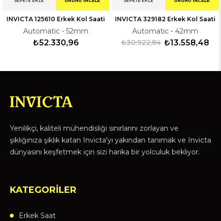
SEPETE EKLE
ÜRÜNÜ İNCELE
SEPETE EKLE
ÜRÜNÜ İNCELE
INVICTA 125610 Erkek Kol Saati
INVICTA 329182 Erkek Kol Saati
Automatic - 52mm
Automatic - 42mm
₺52.330,96
₺30.922,84
₺13.558,48
Yenilikçi, kaliteli mühendisliği sınırlarını zorlayan ve
şıklığınıza şıklık katan Invicta'yı yakından tanımak ve Invicta
dünyasını keşfetmek için sizi harika bir yolculuk bekliyor.
KATEGORİLER
Erkek Saat