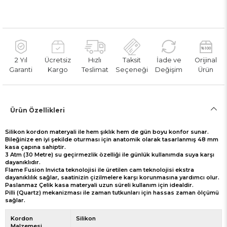
2 Yıl
Ücretsiz
Hızlı
Taksit
İade ve
Orijinal
Garanti
Kargo
Teslimat
Seçeneği
Değişim
Ürün
Ürün Özellikleri
Silikon kordon materyali ile hem şıklık hem de gün boyu konfor sunar.
Bileğinize en iyi şekilde oturması için anatomik olarak tasarlanmış 48 mm
kasa çapına sahiptir.
3 Atm (30 Metre) su geçirmezlik özelliği ile günlük kullanımda suya karşı
dayanıklıdır.
Flame Fusion Invicta teknolojisi ile üretilen cam teknolojisi ekstra
dayanıklılık sağlar, saatinizin çizilmelere karşı korunmasına yardımcı olur.
Paslanmaz Çelik kasa materyali uzun süreli kullanım için idealdir.
Pilli (Quartz) mekanizması ile zaman tutkunları için hassas zaman ölçümü
sağlar.
Kordon
Silikon
Malzemesi