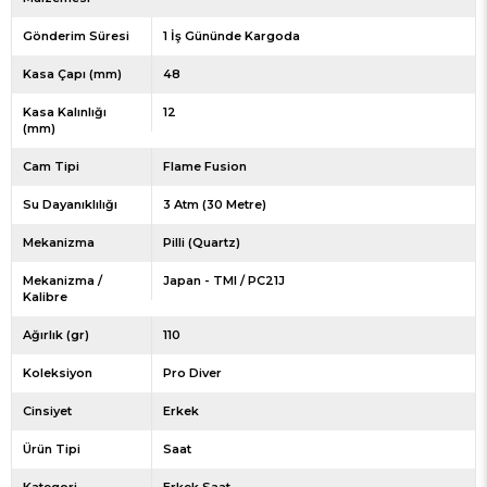
Gönderim Süresi
1 İş Gününde Kargoda
Kasa Çapı (mm)
48
Kasa Kalınlığı
12
(mm)
Cam Tipi
Flame Fusion
Su Dayanıklılığı
3 Atm (30 Metre)
Mekanizma
Pilli (Quartz)
Mekanizma /
Japan - TMI / PC21J
Kalibre
Ağırlık (gr)
110
Koleksiyon
Pro Diver
Cinsiyet
Erkek
Ürün Tipi
Saat
Kategori
Erkek Saat