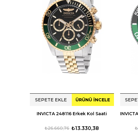
SEPETE EKLE
ÜRÜNÜ İNCELE
SEPE
INVICTA 248116 Erkek Kol Saati
₺26.660,76
₺13.330,38
₺