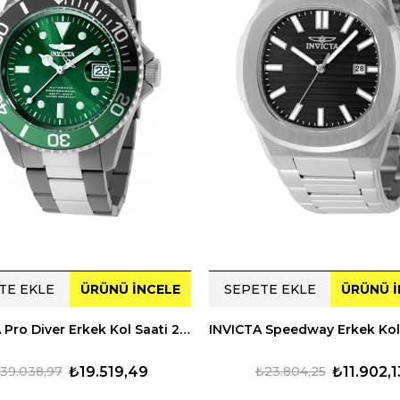
TE EKLE
ÜRÜNÜ İNCELE
SEPETE EKLE
ÜRÜNÜ İ
INVICTA Pro Diver Erkek Kol Saati 236364
39.038,97
₺19.519,49
₺23.804,25
₺11.902,1