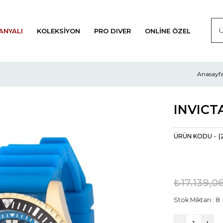
ANYALI
KOLEKSIYON
PRO DIVER
ONLINE ÖZEL
Anasayf
(
₺17.139,0
Stok Miktarı
:
8