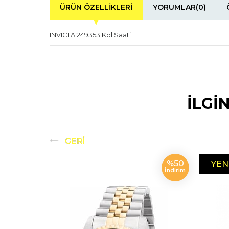
ÜRÜN ÖZELLIKLERI
YORUMLAR
(0)
INVICTA 249353 Kol Saati
İLGİ
%50
YEN
İndirim
ÜRÜ