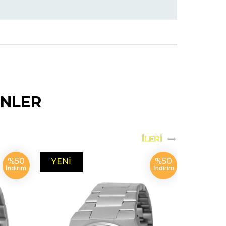
ÜNLER
%50
%50
YENI
YENI
İndirim
İndirim
ÜRÜN
ÜRÜN