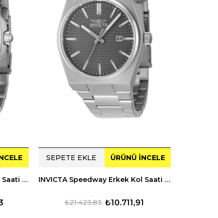
NCELE
SEPETE EKLE
ÜRÜNÜ İNCELE
SEPETE
INVICTA Speedway Erkek Kol Saati 248319
INVICTA Speedway Erkek Kol Saati 248391
3
₺21.423,83
₺10.711,91
₺23