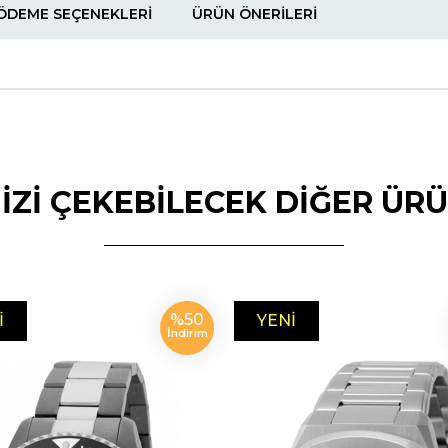
ÖDEME SEÇENEKLERI
ÜRÜN ÖNERILERI
NİZİ ÇEKEBİLECEK DİĞER ÜR
%50
I
YENI
İndirim
N
ÜRÜN