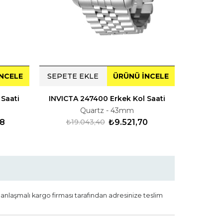
NCELE
SEPETE EKLE
ÜRÜNÜ İNCELE
SEPETE
 Saati
INVICTA 247400 Erkek Kol Saati
INVICTA
Quartz - 43mm
38
₺19.043,40
₺9.521,70
₺1
e anlaşmalı kargo firması tarafından adresinize teslim