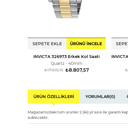
SEPETE EKLE
ÜRÜNÜ İNCELE
SEPE
INVICTA 326973 Erkek Kol Saati
Quartz - 40mm
₺17.615,15
₺8.807,57
₺
ÜRÜN ÖZELLIKLERI
YORUMLAR
(0)
Mağazamızdaki tüm ürünler 2 (iki) yıl süre ile garanti ka
edilecektir.