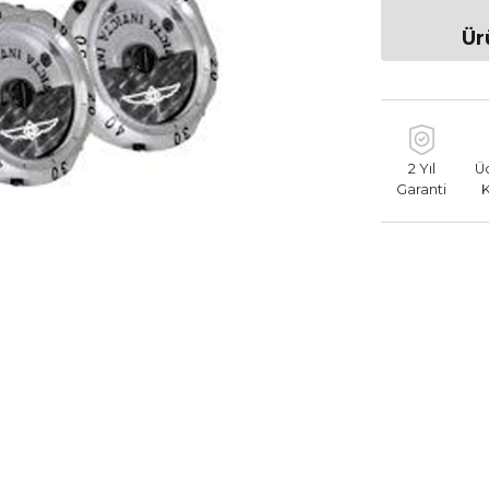
Ür
2 Yıl
Ü
Garanti