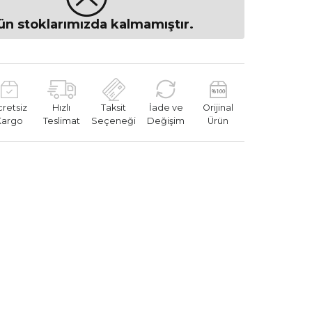
ün stoklarımızda kalmamıştır.
cretsiz
Hızlı
Taksit
İade ve
Orijinal
Kargo
Teslimat
Seçeneği
Değişim
Ürün