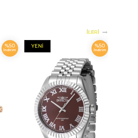
%50
%50
YENI
YENI
İndirim
İndirim
ÜRÜN
ÜRÜN