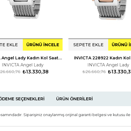
TE EKLE
ÜRÜNÜ İNCELE
SEPETE EKLE
ÜRÜNÜ İ
INVICTA Angel Lady Kadın Kol Saati 228915
INVICTA 228922 Kadın Kol
INVICTA Angel Lady
INVICTA Angel Lady
26.660,76
₺13.330,38
₺26.660,76
₺13.330,
ÖDEME SEÇENEKLERI
ÜRÜN ÖNERILERI
psamındadır. Siparişiniz onaylanmış orijinal garanti belgesi ve kutusu il