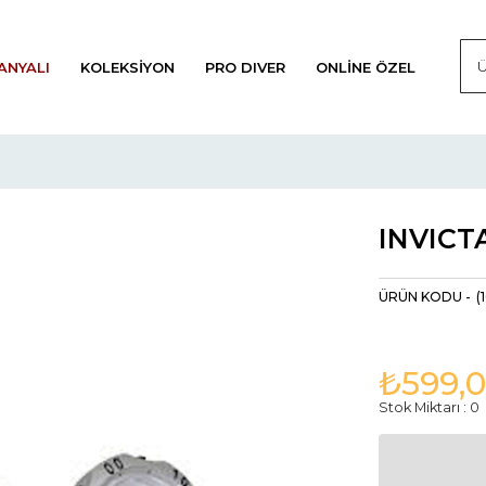
ANYALI
KOLEKSIYON
PRO DIVER
ONLINE ÖZEL
INVICT
(
₺599,
Stok Miktarı
:
0