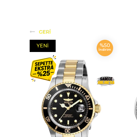
%50
YENI
İndirim
ÜRÜN