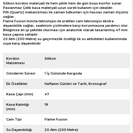
Silikon kordon materyali ile hem şıklık hem de gün boyu konfor sunar.
Paslanmaz Çelik kasa materyali uzun süreli kullanım için idealdir.
Pilli (Quartz) mekanizması ile zaman tutkunları için hassas zaman ölçümü
sağlar.
Flame Fusion Invicta teknolojisi ile üretilen cam teknolojisi ekstra
dayanıklılık sağlar, saatinizin çizilmelere karşı korunmasına yardımcı olur.
Bileğinize en iyi şekilde oturması için anatomik olarak tasarlanmış 47 mm
kasa çapına sahiptir.
20 Atm (200 Metre) su geçirmezlik özelliği ile su aktiviteleri kullanımında
suya karşı dayanıklıdır
Kordon
Silikon
Malzemesi
Gönderim Süresi
1 İş Gününde Kargoda
Ek Özellikler
Haftanın Günleri ve Tarih
Kronograf
Kasa Çapı (mm)
47
Kasa Kalınlığı
19
(mm)
Cam Tipi
Flame Fusion
Su Dayanıklılığı
20 Atm (200 Metre)