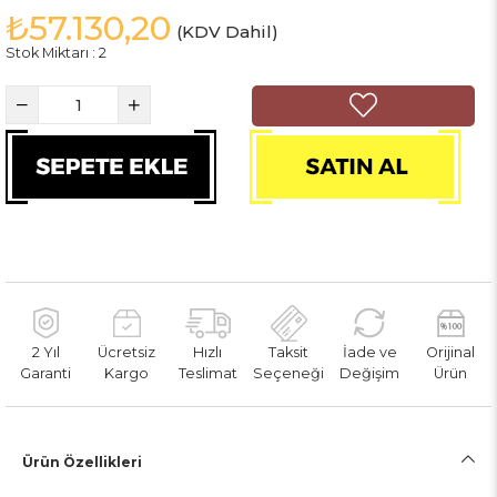
₺57.130,20
(KDV Dahil)
Stok Miktarı
:
2
2 Yıl
Ücretsiz
Hızlı
Taksit
İade ve
Orijinal
Garanti
Kargo
Teslimat
Seçeneği
Değişim
Ürün
Ürün Özellikleri