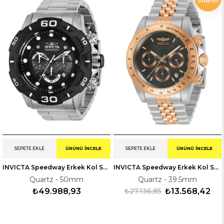
İndirim
ÜRÜN
SEPETE EKLE
ÜRÜNÜ İNCELE
SEPETE EKLE
ÜRÜNÜ İNCELE
INVICTA Speedway Erkek Kol Saati 136686
INVICTA Speedway Erkek Kol Saati 230993
Quartz - 50mm
Quartz - 39.5mm
₺49.988,93
₺27.136,85
₺13.568,42