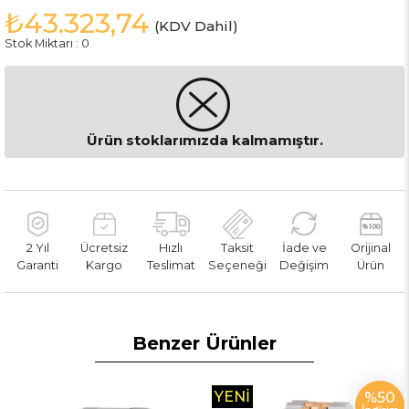
₺43.323,74
(KDV Dahil)
Stok Miktarı
:
0
Ürün stoklarımızda kalmamıştır.
2 Yıl
Ücretsiz
Hızlı
Taksit
İade ve
Orijinal
Garanti
Kargo
Teslimat
Seçeneği
Değişim
Ürün
Benzer Ürünler
YENI
%50