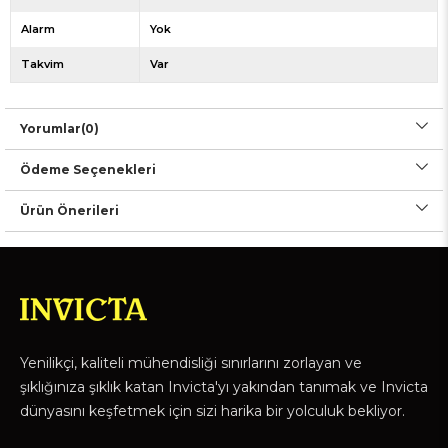
Alarm
Yok
Takvim
Var
Yorumlar
(0)
Ödeme Seçenekleri
Ürün Önerileri
Yenilikçi, kaliteli mühendisliği sınırlarını zorlayan ve
şıklığınıza şıklık katan Invicta'yı yakından tanımak ve Invicta
dünyasını keşfetmek için sizi harika bir yolculuk bekliyor.