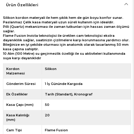
Ürün Özellikleri
Silikon kordon materyali ile hem şıklık hem de gün boyu konfor sunar.
Paslanmaz Çelik kasa materyali uzun süreli kullanım için idealdir.
Pilli (Quartz) mekanizması ile zaman tutkunları için hassas zaman ölçümü
sağlar.
Flame Fusion Invicta teknolojisi ile üretilen cam teknolojisi ekstra
dayanıklılık sağlar, saatinizin çizilmelere karşı korunmasına yardımcı olur.
Bileğinize en iyi şekilde oturması için anatomik olarak tasarlanmış 50 mm
kasa çapına sahiptir.
10 Atm (100 Metre) su geçirmezlik özelliği ile su aktiviteleri kullanımında
suya karşı dayanıklıdır
Kordon
Silikon
Malzemesi
Gönderim Süresi
1 İş Gününde Kargoda
Ek Özellikler
Tarih (Standart)
Kronograf
Kasa Çapı (mm)
50
Kasa Kalınlığı
20
(mm)
Cam Tipi
Flame Fusion