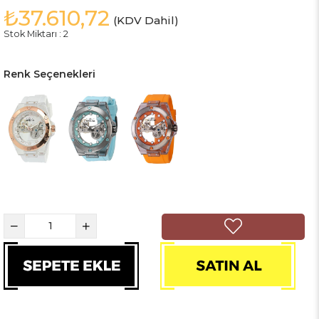
₺37.610,72
(KDV Dahil)
Stok Miktarı
:
2
Renk Seçenekleri