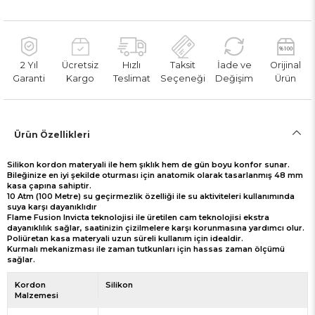
2 Yıl
Ücretsiz
Hızlı
Taksit
İade ve
Orijinal
Garanti
Kargo
Teslimat
Seçeneği
Değişim
Ürün
Ürün Özellikleri
Silikon kordon materyali ile hem şıklık hem de gün boyu konfor sunar.
Bileğinize en iyi şekilde oturması için anatomik olarak tasarlanmış 48 mm
kasa çapına sahiptir.
10 Atm (100 Metre) su geçirmezlik özelliği ile su aktiviteleri kullanımında
suya karşı dayanıklıdır
Flame Fusion Invicta teknolojisi ile üretilen cam teknolojisi ekstra
dayanıklılık sağlar, saatinizin çizilmelere karşı korunmasına yardımcı olur.
Poliüretan kasa materyali uzun süreli kullanım için idealdir.
Kurmalı mekanizması ile zaman tutkunları için hassas zaman ölçümü
sağlar.
Kordon
Silikon
Malzemesi