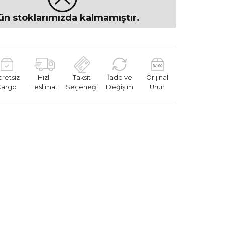
ün stoklarımızda kalmamıştır.
cretsiz
Hızlı
Taksit
İade ve
Orijinal
Kargo
Teslimat
Seçeneği
Değişim
Ürün