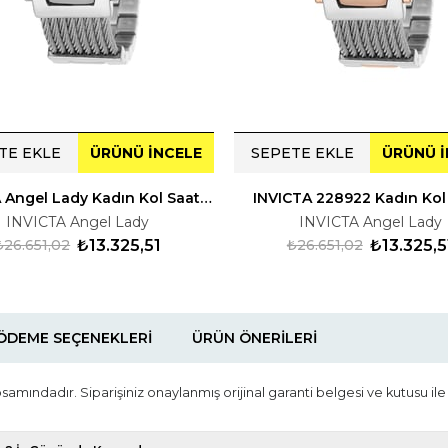
TE EKLE
ÜRÜNÜ İNCELE
SEPETE EKLE
ÜRÜNÜ İ
INVICTA Angel Lady Kadın Kol Saati 228915
INVICTA 228922 Kadın Kol
INVICTA Angel Lady
INVICTA Angel Lady
₺26.651,02
₺13.325,51
₺26.651,02
₺13.325,5
ÖDEME SEÇENEKLERI
ÜRÜN ÖNERILERI
psamındadır. Siparişiniz onaylanmış orijinal garanti belgesi ve kutusu ile