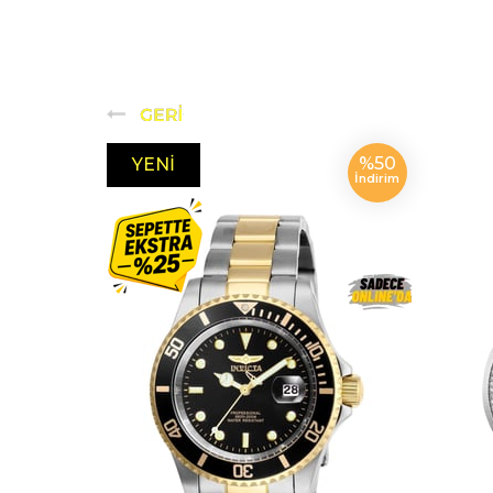
%50
YENI
İndirim
ÜRÜN