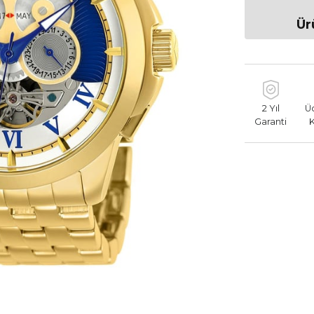
Ür
2 Yıl
Ü
Garanti