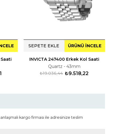
NCELE
SEPETE EKLE
ÜRÜNÜ İNCELE
SEPETE
 Saati
INVICTA 247400 Erkek Kol Saati
INVICTA
Quartz - 43mm
1
₺19.036,44
₺9.518,22
₺17
 anlaşmalı kargo firması ile adresinize teslim