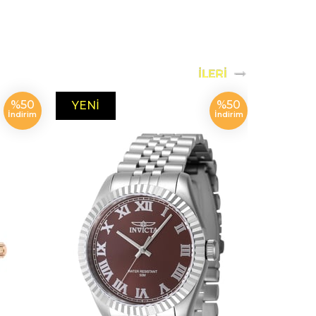
%50
%50
YENI
YENI
İndirim
İndirim
ÜRÜN
ÜRÜN