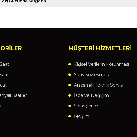
2 İş Gününde Kargoda
ORİLER
MÜŞTERİ HİZMETLERİ
Saat
Kişisel Verilerin Korunması
Saat
Satış Sözleşmesi
aat
Anlaşmalı Teknik Servis
yalı Saatler
İade ve Değişim
k
Siparişlerim
İletişim