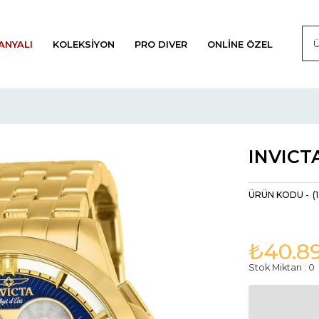
ANYALI
KOLEKSIYON
PRO DIVER
ONLINE ÖZEL
INVICTA
(
₺40.8
Stok Miktarı
:
0