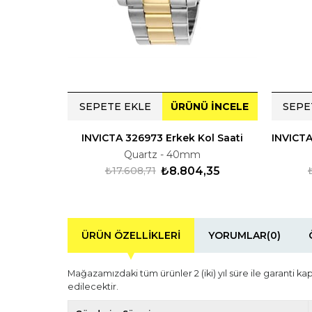
SEPETE EKLE
ÜRÜNÜ İNCELE
SEPE
INVICTA 326973 Erkek Kol Saati
Quartz - 40mm
₺17.608,71
₺8.804,35
ÜRÜN ÖZELLIKLERI
YORUMLAR
(0)
Mağazamızdaki tüm ürünler 2 (iki) yıl süre ile garanti ka
edilecektir.