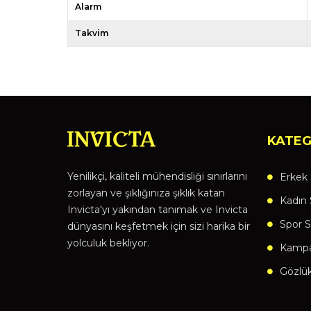
Alarm
Takvim
KATEG
Yenilikçi, kaliteli mühendisliği sınırlarını
Erkek 
zorlayan ve şıklığınıza şıklık katan
Kadın 
Invicta'yı yakından tanımak ve Invicta
Spor S
dünyasını keşfetmek için sizi harika bir
yolculuk bekliyor.
Kampan
Gözlü