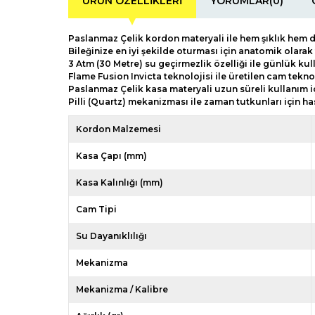
ÜRÜN ÖZELLIKLERI
YORUMLAR
(0)
Paslanmaz Çelik kordon materyali ile hem şıklık hem 
Bileğinize en iyi şekilde oturması için anatomik olara
3 Atm (30 Metre) su geçirmezlik özelliği ile günlük kul
Flame Fusion Invicta teknolojisi ile üretilen cam teknol
Paslanmaz Çelik kasa materyali uzun süreli kullanım iç
Pilli (Quartz) mekanizması ile zaman tutkunları için 
Kordon Malzemesi
Kasa Çapı (mm)
Kasa Kalınlığı (mm)
Cam Tipi
Su Dayanıklılığı
Mekanizma
Mekanizma / Kalibre