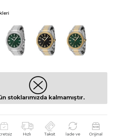
leri
ün stoklarımızda kalmamıştır.
cretsiz
Hızlı
Taksit
İade ve
Orijinal