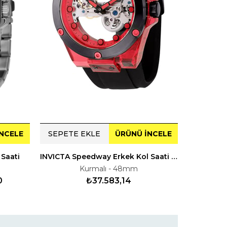
NCELE
SEPETE EKLE
ÜRÜNÜ İNCELE
SEPETE
 Saati
INVICTA Speedway Erkek Kol Saati 144400
INVICTA
Kurmalı - 48mm
0
₺37.583,14
₺11