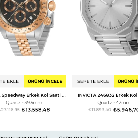
TE EKLE
ÜRÜNÜ İNCELE
SEPETE EKLE
ÜRÜNÜ İ
INVICTA Speedway Erkek Kol Saati 230993
INVICTA 246832 Erkek Kol
Quartz - 39.5mm
Quartz - 42mm
₺27.116,95
₺13.558,48
₺11.893,40
₺5.946,7