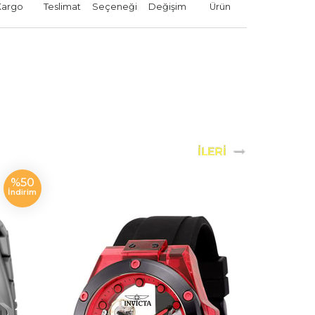
Kargo
Teslimat
Seçeneği
Değişim
Ürün
%50
YENI
İndirim
ÜRÜN