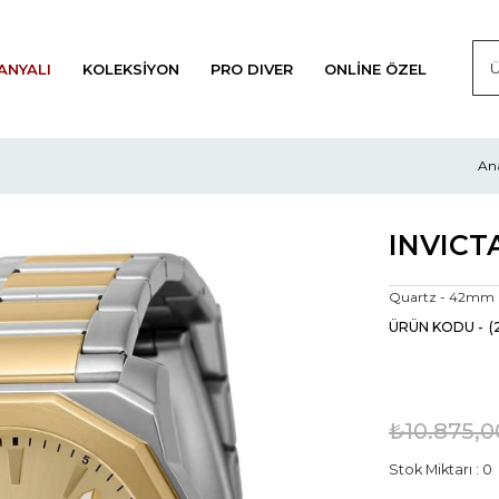
ANYALI
KOLEKSIYON
PRO DIVER
ONLINE ÖZEL
An
INVICTA
Quartz - 42mm
(
₺10.875,0
Stok Miktarı
:
0