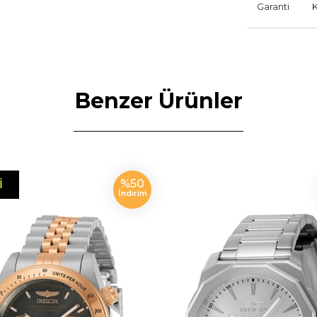
Garanti
Benzer Ürünler
%50
I
İndirim
N