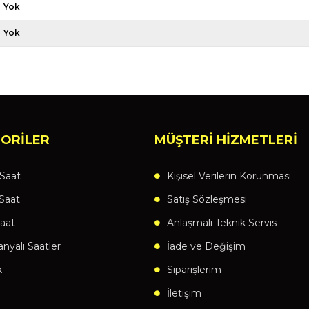
Yok
Yok
ORİLER
MÜŞTERİ HİZMETLERİ
Saat
Kişisel Verilerin Korunması
Saat
Satış Sözleşmesi
aat
Anlaşmalı Teknik Servis
yalı Saatler
İade ve Değişim
k
Siparişlerim
İletişim