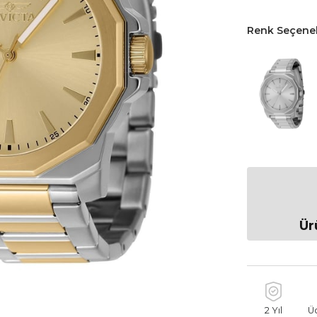
Renk Seçenek
Ür
2 Yıl
Ü