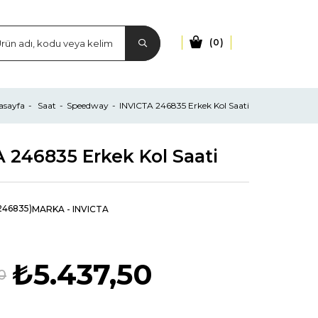
0
asayfa
Saat
Speedway
INVICTA 246835 Erkek Kol Saati
 246835 Erkek Kol Saati
246835)
MARKA
-
INVICTA
₺5.437,50
0