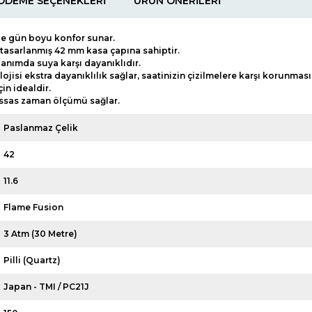
ÖDEME SEÇENEKLERI
ÜRÜN ÖNERILERI
de gün boyu konfor sunar.
k tasarlanmış 42 mm kasa çapına sahiptir.
lanımda suya karşı dayanıklıdır.
ojisi ekstra dayanıklılık sağlar, saatinizin çizilmelere karşı korunmas
in idealdir.
hassas zaman ölçümü sağlar.
Paslanmaz Çelik
42
11.6
Flame Fusion
3 Atm (30 Metre)
Pilli (Quartz)
Japan - TMI / PC21J