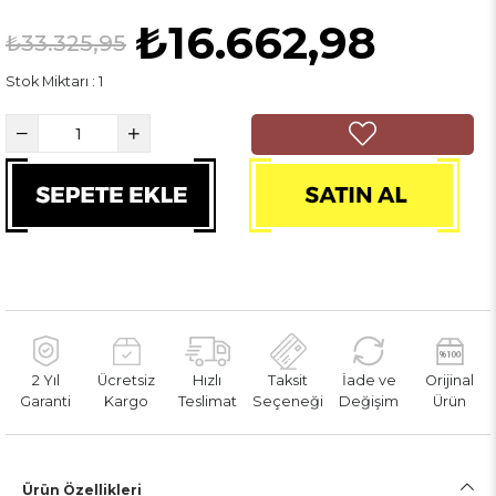
₺16.662,98
₺33.325,95
Stok Miktarı
:
1
2 Yıl
Ücretsiz
Hızlı
Taksit
İade ve
Orijinal
Garanti
Kargo
Teslimat
Seçeneği
Değişim
Ürün
Ürün Özellikleri