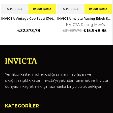
SEPETE EKLE
ÜRÜNÜ İNCELE
SEPETE EKLE
ÜRÜNÜ İNCELE
INVICTA Vintage Cep Saati 134400
INVICTA Invicta Racing Erkek Kol Saati 247746
INVICTA Racing Men's
₺32.373,78
₺31.897,70
₺15.948,85
Yenilikçi, kaliteli mühendisliği sınırlarını zorlayan ve
şıklığınıza şıklık katan Invicta'yı yakından tanımak ve Invicta
dünyasını keşfetmek için sizi harika bir yolculuk bekliyor.
KATEGORİLER