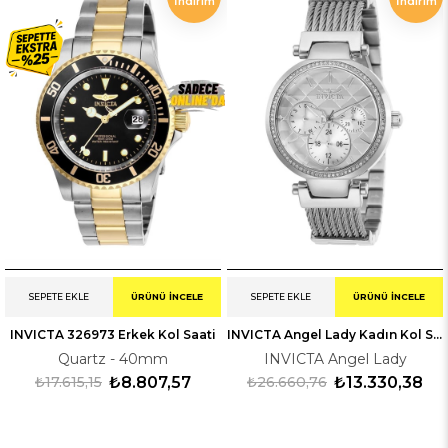
İndirim
İndirim
ÜRÜN
SEPETE EKLE
ÜRÜNÜ İNCELE
SEPETE EKLE
ÜRÜNÜ İNCELE
INVICTA 326973 Erkek Kol Saati
INVICTA Angel Lady Kadın Kol Saati 228915
Quartz - 40mm
INVICTA Angel Lady
₺17.615,15
₺8.807,57
₺26.660,76
₺13.330,38