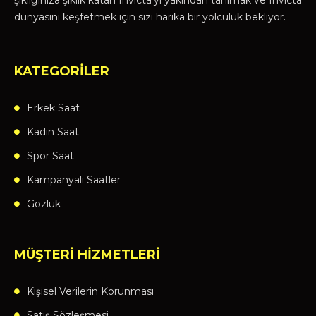
şıklığınıza şıklık katan Invicta'yı yakından tanımak ve Invicta
dünyasını keşfetmek için sizi harika bir yolculuk bekliyor.
KATEGORİLER
Erkek Saat
Kadın Saat
Spor Saat
Kampanyalı Saatler
Gözlük
MÜŞTERİ HİZMETLERİ
Kişisel Verilerin Korunması
Satış Sözleşmesi