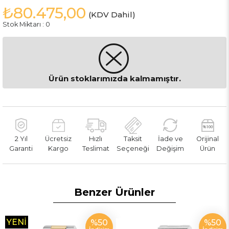
₺80.475,00
(KDV Dahil)
Stok Miktarı
:
0
Ürün stoklarımızda kalmamıştır.
2 Yıl
Ücretsiz
Hızlı
Taksit
İade ve
Orijinal
Garanti
Kargo
Teslimat
Seçeneği
Değişim
Ürün
Benzer Ürünler
YENI
%50
%50