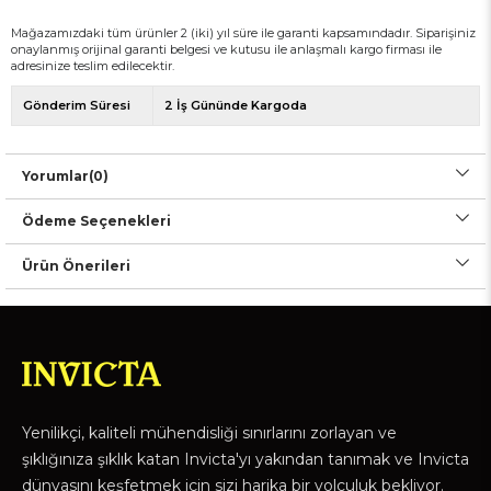
Mağazamızdaki tüm ürünler 2 (iki) yıl süre ile garanti kapsamındadır. Siparişiniz
onaylanmış orijinal garanti belgesi ve kutusu ile anlaşmalı kargo firması ile
adresinize teslim edilecektir.
Gönderim Süresi
2 İş Gününde Kargoda
Yorumlar
(0)
Ödeme Seçenekleri
Ürün Önerileri
Yenilikçi, kaliteli mühendisliği sınırlarını zorlayan ve
şıklığınıza şıklık katan Invicta'yı yakından tanımak ve Invicta
dünyasını keşfetmek için sizi harika bir yolculuk bekliyor.