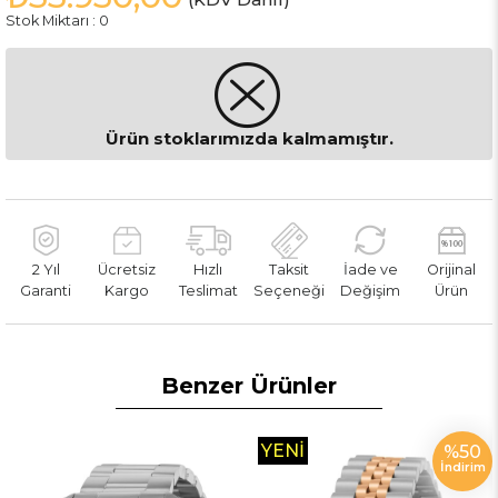
Stok Miktarı
:
0
Ürün stoklarımızda kalmamıştır.
2 Yıl
Ücretsiz
Hızlı
Taksit
İade ve
Orijinal
Garanti
Kargo
Teslimat
Seçeneği
Değişim
Ürün
Benzer Ürünler
YENI
%50
İndirim
ÜRÜN