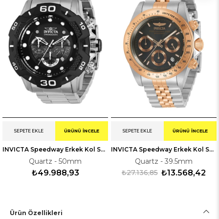
SEPETE EKLE
ÜRÜNÜ İNCELE
SEPETE EKLE
ÜRÜNÜ İNCELE
INVICTA Speedway Erkek Kol Saati 136686
INVICTA Speedway Erkek Kol Saati 230993
Quartz - 50mm
Quartz - 39.5mm
₺49.988,93
₺27.136,85
₺13.568,42
Ürün Özellikleri