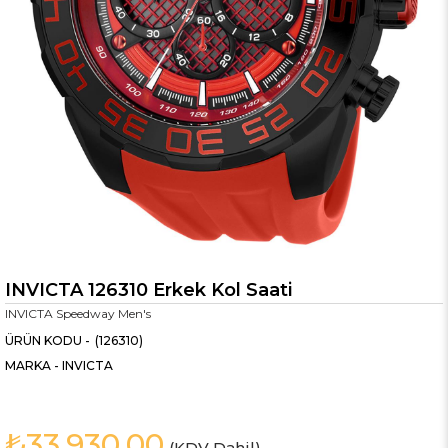
INVICTA 126310 Erkek Kol Saati
INVICTA Speedway Men's
(126310)
MARKA
-
INVICTA
₺33.930,00
(KDV Dahil)