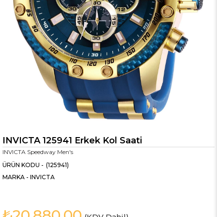
INVICTA 125941 Erkek Kol Saati
INVICTA Speedway Men's
(125941)
MARKA
-
INVICTA
₺20.880,00
(KDV Dahil)