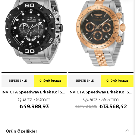
SEPETE EKLE
ÜRÜNÜ İNCELE
SEPETE EKLE
ÜRÜNÜ İNCELE
INVICTA Speedway Erkek Kol Saati 136686
INVICTA Speedway Erkek Kol Saati 230993
Quartz - 50mm
Quartz - 39.5mm
₺49.988,93
₺27.136,85
₺13.568,42
Ürün Özellikleri