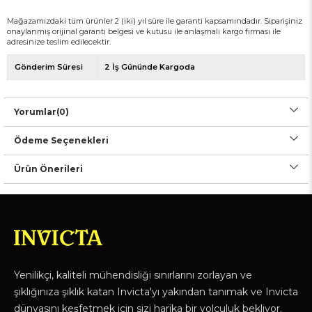
Mağazamızdaki tüm ürünler 2 (iki) yıl süre ile garanti kapsamındadır. Siparişiniz
onaylanmış orijinal garanti belgesi ve kutusu ile anlaşmalı kargo firması ile
adresinize teslim edilecektir.
Gönderim Süresi
2 İş Gününde Kargoda
Yorumlar
(0)
Ödeme Seçenekleri
Ürün Önerileri
Yenilikçi, kaliteli mühendisliği sınırlarını zorlayan ve
şıklığınıza şıklık katan Invicta'yı yakından tanımak ve Invicta
dünyasını keşfetmek için sizi harika bir yolculuk bekliyor.