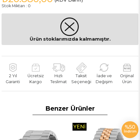
Stok Miktarı
:
0
Ürün stoklarımızda kalmamıştır.
2 Yıl
Ücretsiz
Hızlı
Taksit
İade ve
Orijinal
Garanti
Kargo
Teslimat
Seçeneği
Değişim
Ürün
Benzer Ürünler
YENI
%50
İndirim
ÜRÜN