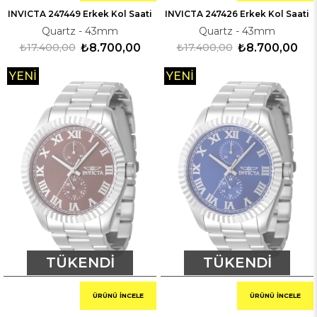
INVICTA 247449 Erkek Kol Saati
INVICTA 247426 Erkek Kol Saati
Quartz - 43mm
Quartz - 43mm
₺17.400,00
₺8.700,00
₺17.400,00
₺8.700,00
YENI
YENI
ÜRÜN
ÜRÜN
TÜKENDI
TÜKENDI
ÜRÜNÜ İNCELE
ÜRÜNÜ İNCELE