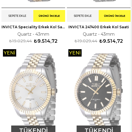
SEPETE EKLE
ÜRÜNÜ İNCELE
SEPETE EKLE
ÜRÜNÜ İNCELE
INVICTA Speciality Erkek Kol Saati 247401
INVICTA 247400 Erkek Kol Saati
Quartz - 43mm
Quartz - 43mm
₺19.029,44
₺9.514,72
₺19.029,44
₺9.514,72
YENI
YENI
ÜRÜN
ÜRÜN
TÜKENDI
TÜKENDI