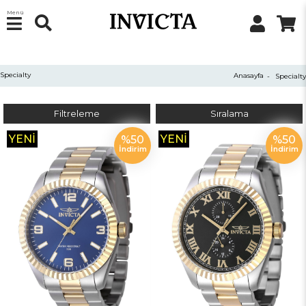
Menü
Specialty
Anasayfa
Specialty
Filtreleme
Sıralama
YENI
YENI
%50
%50
İndirim
İndirim
ÜRÜN
ÜRÜN