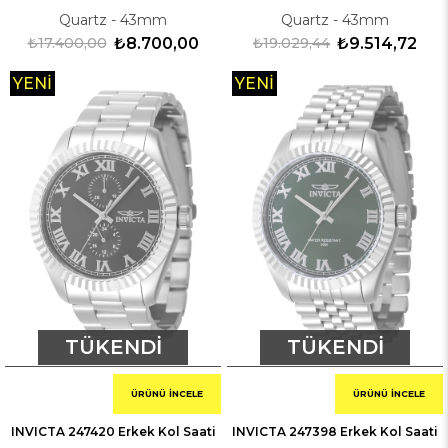
Quartz - 43mm
Quartz - 43mm
₺17.400,00
₺8.700,00
₺19.029,44
₺9.514,72
YENI
YENI
ÜRÜN
ÜRÜN
TÜKENDI
TÜKENDI
ÜRÜNÜ İNCELE
ÜRÜNÜ İNCELE
INVICTA 247420 Erkek Kol Saati
INVICTA 247398 Erkek Kol Saati