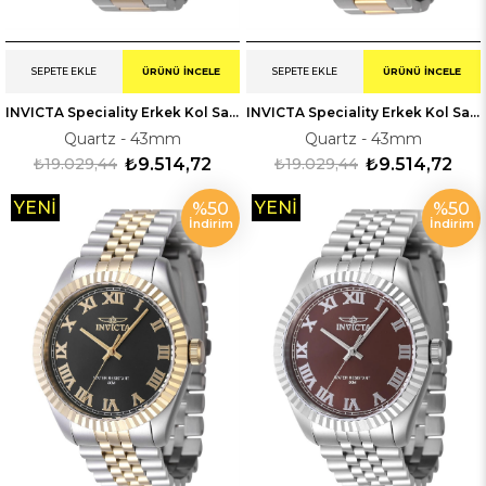
SEPETE EKLE
ÜRÜNÜ İNCELE
SEPETE EKLE
ÜRÜNÜ İNCELE
INVICTA Speciality Erkek Kol Saati 247456
INVICTA Speciality Erkek Kol Saati 247425
Quartz - 43mm
Quartz - 43mm
₺19.029,44
₺9.514,72
₺19.029,44
₺9.514,72
YENI
YENI
%50
%50
İndirim
İndirim
ÜRÜN
ÜRÜN