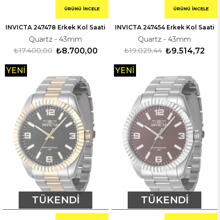
ÜRÜNÜ İNCELE
ÜRÜNÜ İNCELE
INVICTA 247478 Erkek Kol Saati
INVICTA 247454 Erkek Kol Saati
Quartz - 43mm
Quartz - 43mm
₺17.400,00
₺8.700,00
₺19.029,44
₺9.514,72
YENI
YENI
ÜRÜN
ÜRÜN
TÜKENDI
TÜKENDI