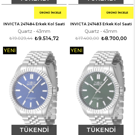
ÜRÜNÜ İNCELE
ÜRÜNÜ İNCELE
INVICTA 247484 Erkek Kol Saati
INVICTA 247483 Erkek Kol Saati
Quartz - 43mm
Quartz - 43mm
₺19.029,44
₺9.514,72
₺17.400,00
₺8.700,00
YENI
YENI
ÜRÜN
ÜRÜN
TÜKENDI
TÜKENDI