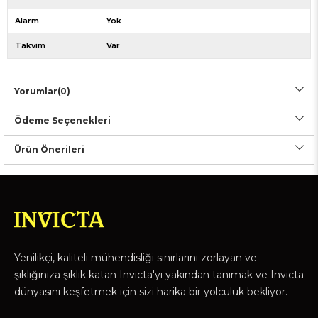
Alarm
Yok
Takvim
Var
Yorumlar
(0)
Ödeme Seçenekleri
Ürün Önerileri
Yenilikçi, kaliteli mühendisliği sınırlarını zorlayan ve
şıklığınıza şıklık katan Invicta'yı yakından tanımak ve Invicta
dünyasını keşfetmek için sizi harika bir yolculuk bekliyor.