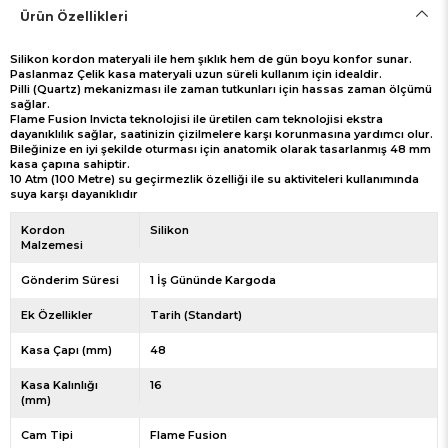
Ürün Özellikleri
Silikon kordon materyali ile hem şıklık hem de gün boyu konfor sunar.
Paslanmaz Çelik kasa materyali uzun süreli kullanım için idealdir.
Pilli (Quartz) mekanizması ile zaman tutkunları için hassas zaman ölçümü
sağlar.
Flame Fusion Invicta teknolojisi ile üretilen cam teknolojisi ekstra
dayanıklılık sağlar, saatinizin çizilmelere karşı korunmasına yardımcı olur.
Bileğinize en iyi şekilde oturması için anatomik olarak tasarlanmış 48 mm
kasa çapına sahiptir.
10 Atm (100 Metre) su geçirmezlik özelliği ile su aktiviteleri kullanımında
suya karşı dayanıklıdır
Kordon
Silikon
Malzemesi
Gönderim Süresi
1 İş Gününde Kargoda
Ek Özellikler
Tarih (Standart)
Kasa Çapı (mm)
48
Kasa Kalınlığı
16
(mm)
Cam Tipi
Flame Fusion