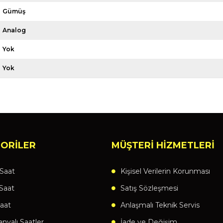
Gümüş
Analog
Yok
Yok
ORİLER
MÜŞTERİ HİZMETLERİ
Saat
Kişisel Verilerin Korunması
Saat
Satış Sözleşmesi
aat
Anlaşmalı Teknik Servis
yalı Saatler
İade ve Değişim