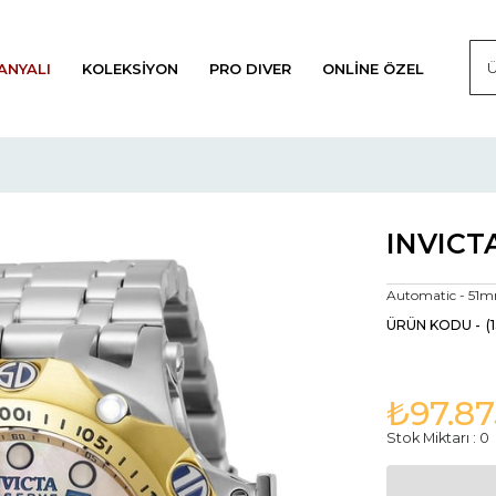
ANYALI
KOLEKSIYON
PRO DIVER
ONLINE ÖZEL
INVICTA
Automatic - 51
(
₺97.87
Stok Miktarı
:
0