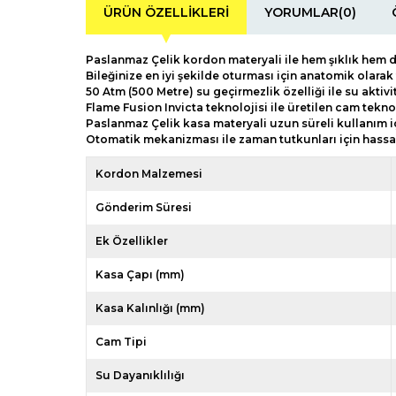
ÜRÜN ÖZELLIKLERI
YORUMLAR
(0)
Paslanmaz Çelik kordon materyali ile hem şıklık hem 
Bileğinize en iyi şekilde oturması için anatomik olarak
50 Atm (500 Metre) su geçirmezlik özelliği ile su aktivi
Flame Fusion Invicta teknolojisi ile üretilen cam teknol
Paslanmaz Çelik kasa materyali uzun süreli kullanım iç
Otomatik mekanizması ile zaman tutkunları için hass
Kordon Malzemesi
Gönderim Süresi
Ek Özellikler
Kasa Çapı (mm)
Kasa Kalınlığı (mm)
Cam Tipi
Su Dayanıklılığı