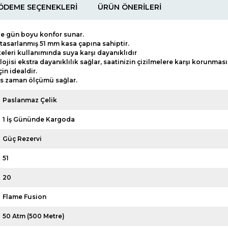
ÖDEME SEÇENEKLERI
ÜRÜN ÖNERILERI
de gün boyu konfor sunar.
 tasarlanmış 51 mm kasa çapına sahiptir.
teleri kullanımında suya karşı dayanıklıdır
ojisi ekstra dayanıklılık sağlar, saatinizin çizilmelere karşı korunmas
in idealdir.
as zaman ölçümü sağlar.
Paslanmaz Çelik
1 İş Gününde Kargoda
Güç Rezervi
51
20
Flame Fusion
50 Atm (500 Metre)