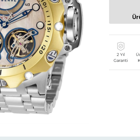
Ür
2 Yıl
Ü
Garanti