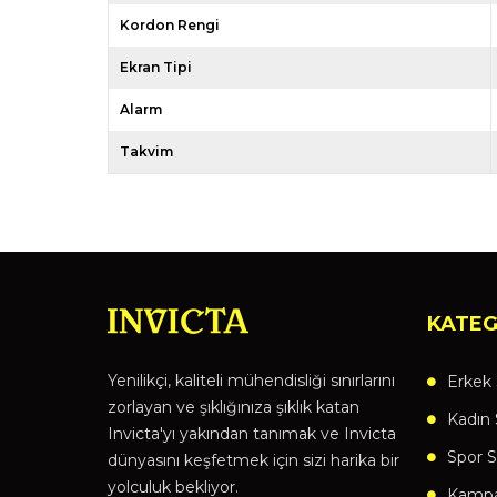
Kordon Rengi
Ekran Tipi
Alarm
Takvim
KATEG
Yenilikçi, kaliteli mühendisliği sınırlarını
Erkek 
zorlayan ve şıklığınıza şıklık katan
Kadın 
Invicta'yı yakından tanımak ve Invicta
Spor S
dünyasını keşfetmek için sizi harika bir
yolculuk bekliyor.
Kampan