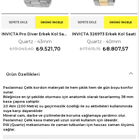
SEPETE EKLE
ÜRÜNÜ İNCELE
SEPETE EKLE
ÜRÜNÜ İNCELE
INVICTA Pro Diver Erkek Kol Saati 330018
INVICTA 326973 Erkek Kol Saati
Quartz - 43mm
Quartz - 40mm
₺19.043,40
₺9.521,70
₺17.615,15
₺8.807,57
Ürün Özellikleri
Paslanmaz Çelik kordon materyali ile hem şıklık hem de gün boyu konfor
sunar.
Bileğinize en iyi şekilde oturması için anatomik olarak tasarlanmış 38 mm
kasa çapına sahiptir.
20 Atm (200 Metre) su geçirmezlik özelliği ile su aktiviteleri kullanımında
suya karşı dayanıklıdır
Mineral cam, darbe ve çizilmelerde koruma sağlamaya yardımcı olur.
Paslanmaz Çelik kasa materyali uzun süreli kullanım için idealdir.
Pilli (Quartz) mekanizması ile zaman tutkunları için hassas zaman ölçümü
sağlar.