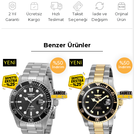
2 Yıl
Ücretsiz
Hızlı
Taksit
İade ve
Orijinal
Garanti
Kargo
Teslimat
Seçeneği
Değişim
Ürün
Benzer Ürünler
YENI
YENI
%50
%50
İndirim
İndirim
ÜRÜN
ÜRÜN