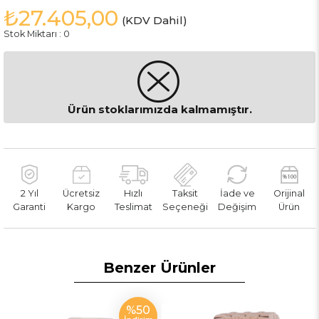
₺27.405,00
(KDV Dahil)
Stok Miktarı
:
0
Ürün stoklarımızda kalmamıştır.
2 Yıl
Ücretsiz
Hızlı
Taksit
İade ve
Orijinal
Garanti
Kargo
Teslimat
Seçeneği
Değişim
Ürün
Benzer Ürünler
%50