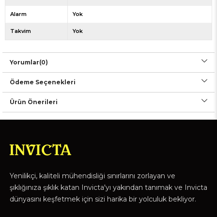
Alarm
Yok
Takvim
Yok
Yorumlar
(0)
Ödeme Seçenekleri
Ürün Önerileri
Yenilikçi, kaliteli mühendisliği sınırlarını zorlayan ve
şıklığınıza şıklık katan Invicta'yı yakından tanımak ve Invicta
dünyasını keşfetmek için sizi harika bir yolculuk bekliyor.