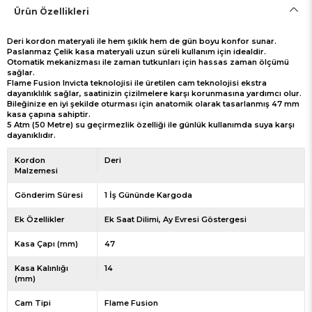
Ürün Özellikleri
Deri kordon materyali ile hem şıklık hem de gün boyu konfor sunar.
Paslanmaz Çelik kasa materyali uzun süreli kullanım için idealdir.
Otomatik mekanizması ile zaman tutkunları için hassas zaman ölçümü
sağlar.
Flame Fusion Invicta teknolojisi ile üretilen cam teknolojisi ekstra
dayanıklılık sağlar, saatinizin çizilmelere karşı korunmasına yardımcı olur.
Bileğinize en iyi şekilde oturması için anatomik olarak tasarlanmış 47 mm
kasa çapına sahiptir.
5 Atm (50 Metre) su geçirmezlik özelliği ile günlük kullanımda suya karşı
dayanıklıdır.
Kordon
Deri
Malzemesi
Gönderim Süresi
1 İş Gününde Kargoda
Ek Özellikler
Ek Saat Dilimi
Ay Evresi Göstergesi
Kasa Çapı (mm)
47
Kasa Kalınlığı
14
(mm)
Cam Tipi
Flame Fusion