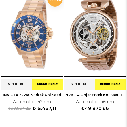
İndirim
SEPETE EKLE
ÜRÜNÜ İNCELE
SEPETE EKLE
ÜRÜNÜ İNCELE
INVICTA 222605 Erkek Kol Saati
INVICTA Objet Erkek Kol Saati 138387
Automatic - 42mm
Automatic - 46mm
₺30.934,22
₺15.467,11
₺49.970,66