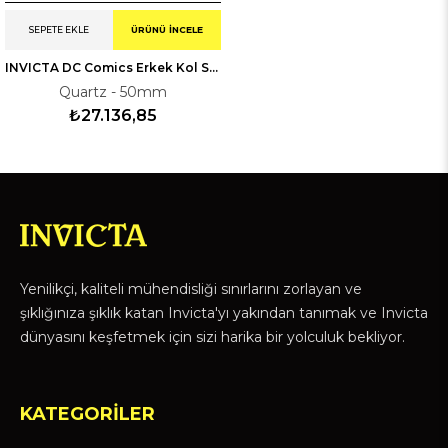
SEPETE EKLE
ÜRÜNÜ İNCELE
INVICTA DC Comics Erkek Kol Saati 143594
Quartz - 50mm
₺27.136,85
Yenilikçi, kaliteli mühendisliği sınırlarını zorlayan ve
şıklığınıza şıklık katan Invicta'yı yakından tanımak ve Invicta
dünyasını keşfetmek için sizi harika bir yolculuk bekliyor.
KATEGORİLER