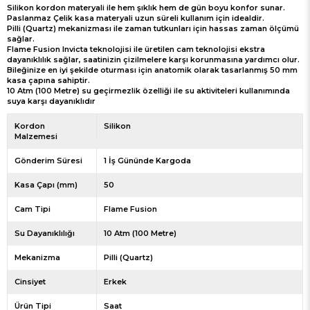
Silikon kordon materyali ile hem şıklık hem de gün boyu konfor sunar.
Paslanmaz Çelik kasa materyali uzun süreli kullanım için idealdir.
Pilli (Quartz) mekanizması ile zaman tutkunları için hassas zaman ölçümü
sağlar.
Flame Fusion Invicta teknolojisi ile üretilen cam teknolojisi ekstra
dayanıklılık sağlar, saatinizin çizilmelere karşı korunmasına yardımcı olur.
Bileğinize en iyi şekilde oturması için anatomik olarak tasarlanmış 50 mm
kasa çapına sahiptir.
10 Atm (100 Metre) su geçirmezlik özelliği ile su aktiviteleri kullanımında
suya karşı dayanıklıdır
Kordon
Silikon
Malzemesi
Gönderim Süresi
1 İş Gününde Kargoda
Kasa Çapı (mm)
50
Cam Tipi
Flame Fusion
Su Dayanıklılığı
10 Atm (100 Metre)
Mekanizma
Pilli (Quartz)
Cinsiyet
Erkek
Ürün Tipi
Saat