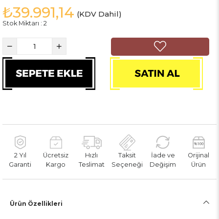
₺39.991,14
(KDV Dahil)
Stok Miktarı
:
2
2 Yıl
Ücretsiz
Hızlı
Taksit
İade ve
Orijinal
Garanti
Kargo
Teslimat
Seçeneği
Değişim
Ürün
Ürün Özellikleri