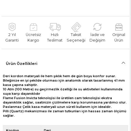
2 Yıl
Ücretsiz
Hızlı
Taksit
İade ve
Orijinal
Garanti
Kargo
Teslimat
Seçeneği
Değişim
Ürün
Ürün Özellikleri
Deri kordon materyali ile hem şıklık hem de gün boyu konfor sunar.
Bileğinize en iyi şekilde oturması için anatomik olarak tasarlanmış 41 mm
kasa çapına sahiptir.
10 Atm (100 Metre) su geçirmezlik özelliği ile su aktiviteleri kullanımında
suya karşı dayanıklıdır
Flame Fusion Invicta teknolojisi ile üretilen cam teknolojisi ekstra
dayanıklılık sağlar, saatinizin çizilmelere karşı korunmasına yardımcı olur.
Paslanmaz Çelik kasa materyali uzun süreli kullanım için idealdir.
Pilli (Quartz) mekanizması ile zaman tutkunları için hassas zaman ölçümü
sağlar.
Kordon
Deri