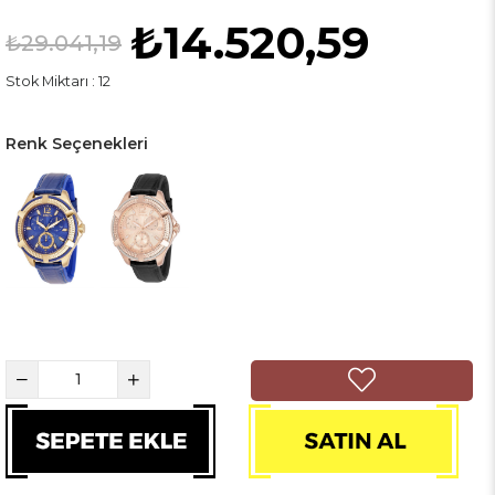
₺14.520,59
₺29.041,19
Stok Miktarı
:
12
Renk Seçenekleri