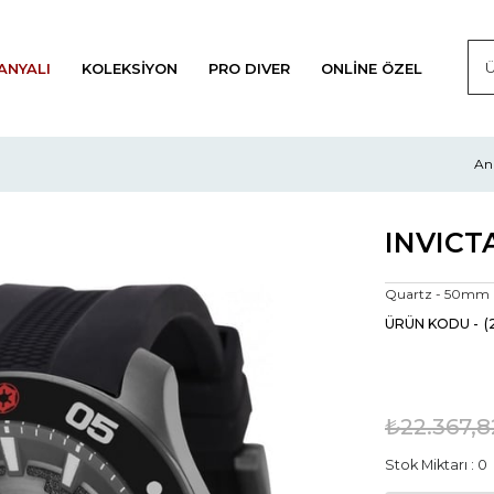
ANYALI
KOLEKSIYON
PRO DIVER
ONLINE ÖZEL
An
INVICTA
Quartz - 50mm
(
₺22.367,8
Stok Miktarı
:
0