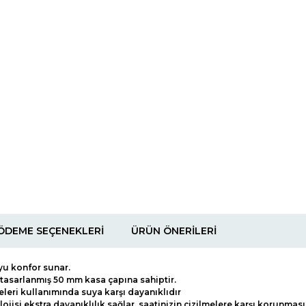
ÖDEME SEÇENEKLERI
ÜRÜN ÖNERILERI
yu konfor sunar.
k tasarlanmış 50 mm kasa çapına sahiptir.
teleri kullanımında suya karşı dayanıklıdır
ojisi ekstra dayanıklılık sağlar, saatinizin çizilmelere karşı korunmas