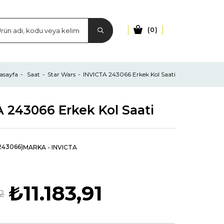
0
asayfa
Saat
Star Wars
INVICTA 243066 Erkek Kol Saati
 243066 Erkek Kol Saati
243066)
MARKA
-
INVICTA
₺11.183,91
2