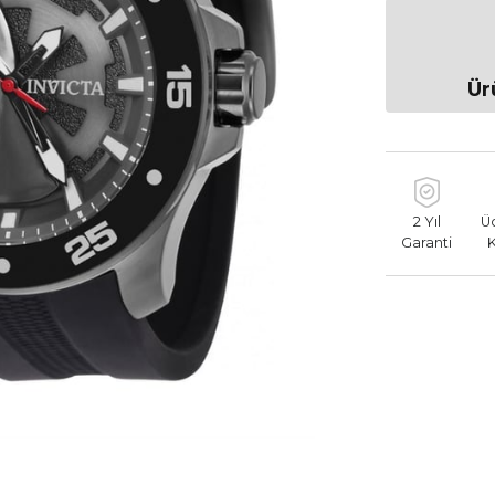
Ür
2 Yıl
Ü
Garanti