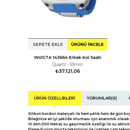
SEPETE EKLE
ÜRÜNÜ İNCELE
INVICTA 143664 Erkek Kol Saati
Quartz - 53mm
₺37.121,06
ÜRÜN ÖZELLIKLERI
YORUMLAR
(0)
Silikon kordon materyali ile hem şıklık hem de gün bo
Bileğinize en iyi şekilde oturması için anatomik olara
10 Atm (100 Metre) su geçirmezlik özelliği ile su aktivi
Flame Fusion Invicta teknolojisi ile üretilen cam teknol