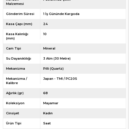
Malzemesi
Gönderim Süresi
1 İş Gününde Kargoda
Kasa Çapı (mm)
24
Kasa Kalınlığı
10
(mm)
Cam Tipi
Mineral
Su Dayanıklılığı
3 Atm (30 Metre)
Mekanizma
Pilli (Quartz)
Mekanizma /
Japan - TMI / PC20S
Kalibre
Ağırlık (gr)
68
Koleksiyon
Mayamar
Cinsiyet
Kadın
Ürün Tipi
Saat