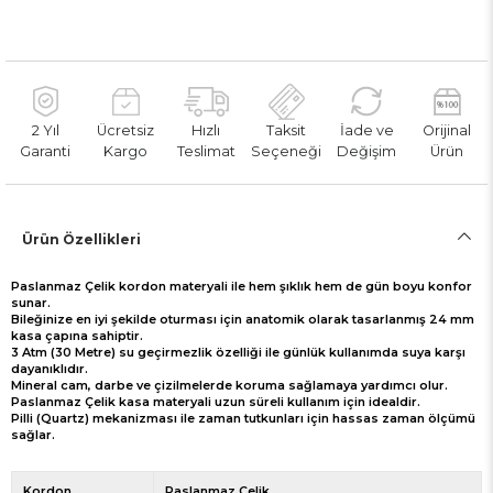
2 Yıl
Ücretsiz
Hızlı
Taksit
İade ve
Orijinal
Garanti
Kargo
Teslimat
Seçeneği
Değişim
Ürün
Ürün Özellikleri
Paslanmaz Çelik kordon materyali ile hem şıklık hem de gün boyu konfor
sunar.
Bileğinize en iyi şekilde oturması için anatomik olarak tasarlanmış 24 mm
kasa çapına sahiptir.
3 Atm (30 Metre) su geçirmezlik özelliği ile günlük kullanımda suya karşı
dayanıklıdır.
Mineral cam, darbe ve çizilmelerde koruma sağlamaya yardımcı olur.
Paslanmaz Çelik kasa materyali uzun süreli kullanım için idealdir.
Pilli (Quartz) mekanizması ile zaman tutkunları için hassas zaman ölçümü
sağlar.
Kordon
Paslanmaz Çelik