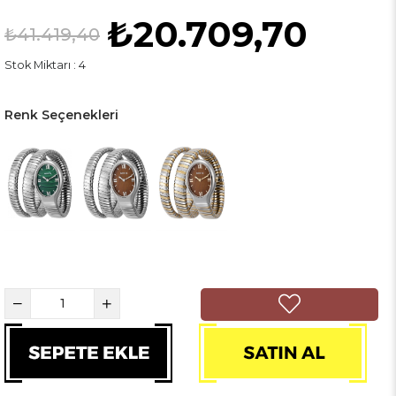
₺20.709,70
₺41.419,40
Stok Miktarı
:
4
Renk Seçenekleri