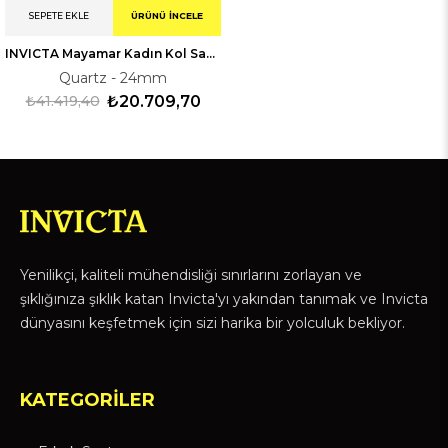
SEPETE EKLE
ÜRÜNÜ İNCELE
INVICTA Mayamar Kadın Kol Saati 244974
Quartz - 24mm
₺41.419,40
₺20.709,70
Yenilikçi, kaliteli mühendisliği sınırlarını zorlayan ve
şıklığınıza şıklık katan Invicta'yı yakından tanımak ve Invicta
dünyasını keşfetmek için sizi harika bir yolculuk bekliyor.
KATEGORİLER