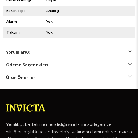
Kordon Rengi
Beyaz
Ekran Tipi
Analog
Alarm
Yok
Takvim
Yok
Yorumlar
(0)
Ödeme Seçenekleri
Ürün Önerileri
Yenilikçi, kaliteli mühendisliği sınırlarını zorlayan ve
şıklığınıza şıklık katan Invicta'yı yakından tanımak ve Invicta