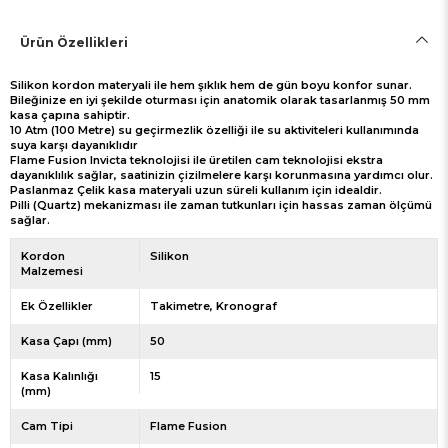
Ürün Özellikleri
Silikon kordon materyali ile hem şıklık hem de gün boyu konfor sunar.
Bileğinize en iyi şekilde oturması için anatomik olarak tasarlanmış 50 mm
kasa çapına sahiptir.
10 Atm (100 Metre) su geçirmezlik özelliği ile su aktiviteleri kullanımında
suya karşı dayanıklıdır
Flame Fusion Invicta teknolojisi ile üretilen cam teknolojisi ekstra
dayanıklılık sağlar, saatinizin çizilmelere karşı korunmasına yardımcı olur.
Paslanmaz Çelik kasa materyali uzun süreli kullanım için idealdir.
Pilli (Quartz) mekanizması ile zaman tutkunları için hassas zaman ölçümü
sağlar.
Kordon
Silikon
Malzemesi
Ek Özellikler
Takimetre
Kronograf
Kasa Çapı (mm)
50
Kasa Kalınlığı
15
(mm)
Cam Tipi
Flame Fusion