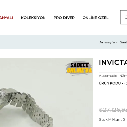
ANYALI
KOLEKSIYON
PRO DIVER
ONLINE ÖZEL
Anasayfa
Saa
Automatic - 4
(
₺27.126,9
Stok Miktarı
:
5