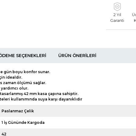
2 Yıl
Ü
Garanti
ÖDEME SEÇENEKLERI
ÜRÜN ÖNERILERI
de gün boyu konfor sunar.
in idealdir.
as zaman ölçümü sağlar.
yardımcı olur.
k tasarlanmış 42 mm kasa çapına sahiptir.
iteleri kullanımında suya karşı dayanıklıdır
Paslanmaz Çelik
1 İş Gününde Kargoda
42