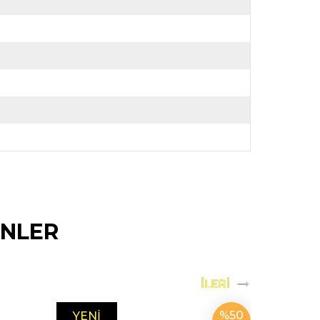
ÜNLER
%50
YENI
YENI