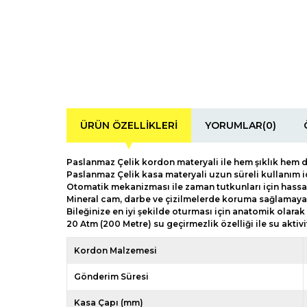
ÜRÜN ÖZELLIKLERI
YORUMLAR
(0)
Paslanmaz Çelik kordon materyali ile hem şıklık hem 
Paslanmaz Çelik kasa materyali uzun süreli kullanım iç
Otomatik mekanizması ile zaman tutkunları için hass
Mineral cam, darbe ve çizilmelerde koruma sağlamaya 
Bileğinize en iyi şekilde oturması için anatomik olara
20 Atm (200 Metre) su geçirmezlik özelliği ile su aktiv
Kordon Malzemesi
Gönderim Süresi
Kasa Çapı (mm)