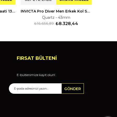
INVICTA Prodiver Erkek Kol Saati 130404
INVICTA Pro Diver Men Erkek Kol Saati 322021
Quartz - 43mm
₺16.656,89
₺8.328,44
₺27
FIRSAT BÜLTENİ
E-bültenimize kayıt olun!
GÖNDER