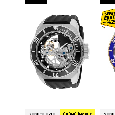
ÜRÜN
ÜRÜ
SEPETE EKLE
ÜRÜNÜ İNCELE
SEPE