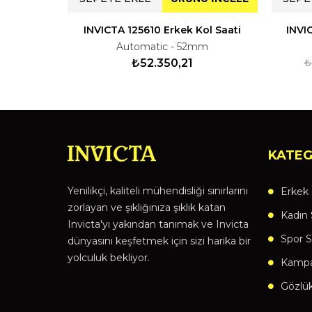
INVICTA 125610 Erkek Kol Saati
INVI
Automatic - 52mm
₺52.350,21
₺
KATEG
Yenilikçi, kaliteli mühendisliği sınırlarını
Erkek 
zorlayan ve şıklığınıza şıklık katan
Kadın 
Invicta'yı yakından tanımak ve Invicta
Spor S
dünyasını keşfetmek için sizi harika bir
yolculuk bekliyor.
Kampan
Gözlü