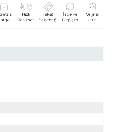
cretsiz
Hızlı
Taksit
İade ve
Orijinal
Kargo
Teslimat
Seçeneği
Değişim
Ürün