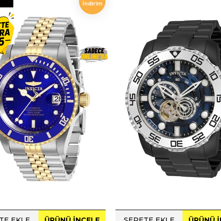
İndirim
N
TE EKLE
ÜRÜNÜ İNCELE
SEPETE EKLE
ÜRÜNÜ İ