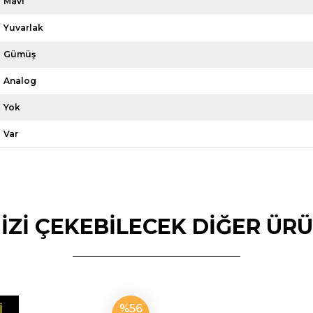
Mavi
Yuvarlak
Gümüş
Analog
Yok
Var
NİZİ ÇEKEBİLECEK DİĞER ÜR
%56
I