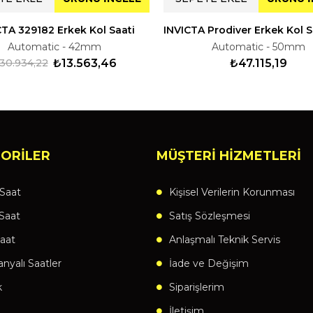
CTA 329182 Erkek Kol Saati
Automatic - 42mm
Automatic - 50mm
30.934,22
₺13.563,46
₺47.115,19
ORİLER
MÜŞTERİ HİZMETLERİ
Saat
Kişisel Verilerin Korunması
Saat
Satış Sözleşmesi
aat
Anlaşmalı Teknik Servis
yalı Saatler
İade ve Değişim
k
Siparişlerim
İletişim