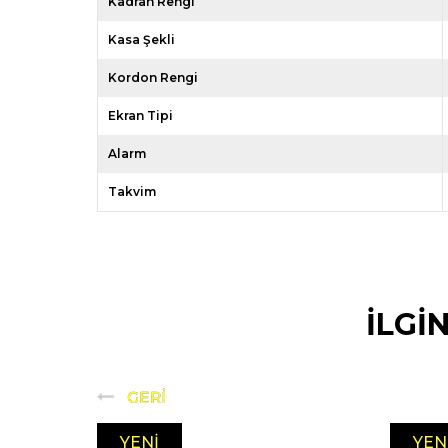
Kadran Rengi
Kasa Şekli
Kordon Rengi
Ekran Tipi
Alarm
Takvim
İLGİ
YENI
YEN