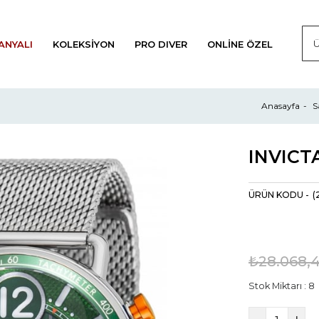
ANYALI
KOLEKSIYON
PRO DIVER
ONLINE ÖZEL
Anasayfa
S
(
₺28.068,
Stok Miktarı
:
8