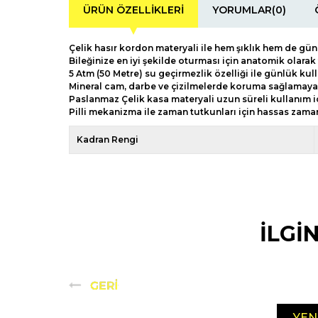
ÜRÜN ÖZELLIKLERI
YORUMLAR
(0)
Çelik hasır kordon materyali ile hem şıklık hem de gü
Bileğinize en iyi şekilde oturması için anatomik olara
5 Atm (50 Metre) su geçirmezlik özelliği ile günlük kul
Mineral cam, darbe ve çizilmelerde koruma sağlamaya 
Paslanmaz Çelik kasa materyali uzun süreli kullanım iç
Pilli mekanizma ile zaman tutkunları için hassas zama
Kadran Rengi
İLGİ
YEN