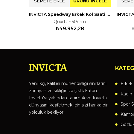
SEPETE EKLE
ÜRÜNÜ İNCELE
SEPE
INVICTA Speedway Erkek Kol Saati 136686
Quartz - 50mm
₺49.952,28
KATEG
Yenilikçi, kaliteli mühendisliği sınırlarını
Erkek 
zorlayan ve şıklığınıza şıklık katan
Kadın 
Invicta'yı yakından tanımak ve Invicta
Spor S
dünyasını keşfetmek için sizi harika bir
yolculuk bekliyor.
Kampan
Gözlü