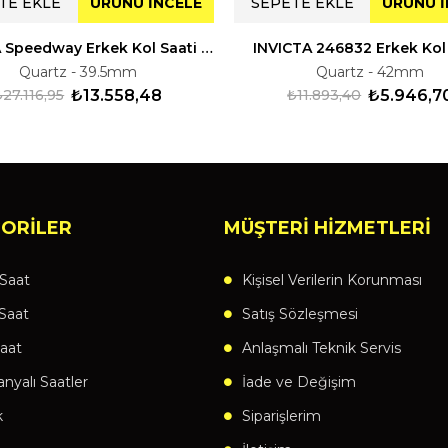
TE EKLE
ÜRÜNÜ İNCELE
SEPETE EKLE
ÜRÜNÜ İ
INVICTA Speedway Erkek Kol Saati 230993
INVICTA 246832 Erkek Kol
Quartz - 39.5mm
Quartz - 42mm
₺27.116,95
₺13.558,48
₺11.893,40
₺5.946,7
ORİLER
MÜŞTERİ HİZMETLERİ
Saat
Kişisel Verilerin Korunması
Saat
Satış Sözleşmesi
aat
Anlaşmalı Teknik Servis
yalı Saatler
İade ve Değişim
k
Siparişlerim