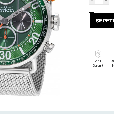
2 Yıl
Ü
Garanti