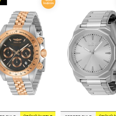
İndirim
N