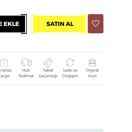
cretsiz
Hızlı
Taksit
İade ve
Orijinal
Kargo
Teslimat
Seçeneği
Değişim
Ürün