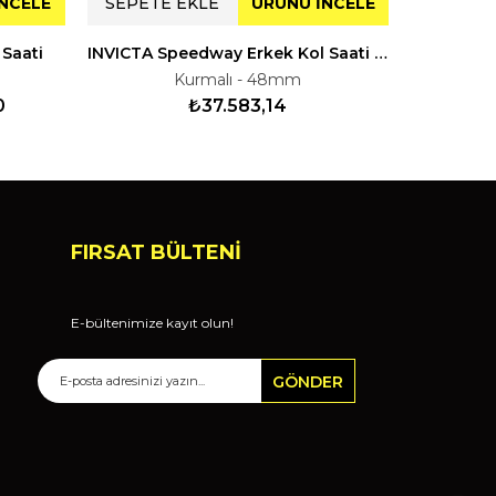
NCELE
SEPETE EKLE
ÜRÜNÜ İNCELE
SEPETE
 Saati
INVICTA Speedway Erkek Kol Saati 144400
INVICTA
Kurmalı - 48mm
0
₺37.583,14
₺11
FIRSAT BÜLTENİ
E-bültenimize kayıt olun!
GÖNDER