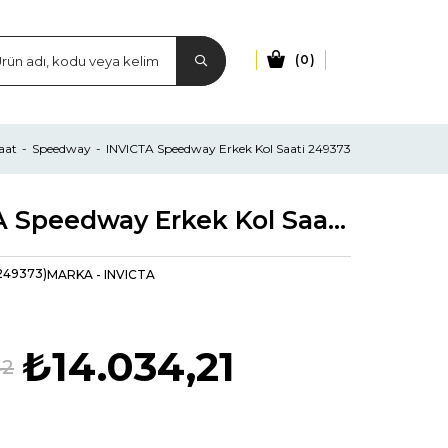
0
aat
Speedway
INVICTA Speedway Erkek Kol Saati 249373
INVICTA Speedway Erkek Kol Saati 249373
249373)
MARKA
-
INVICTA
₺14.034,21
42