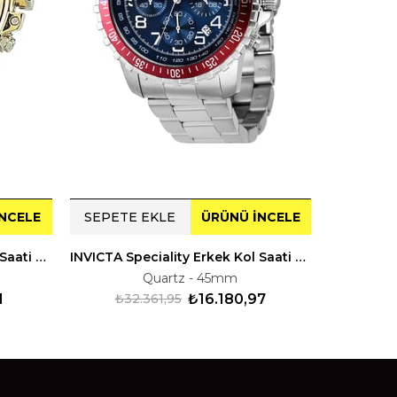
NCELE
SEPETE EKLE
ÜRÜNÜ İNCELE
SEPETE
INVICTA Speciality Erkek Kol Saati 237579
INVICTA Speciality Erkek Kol Saati 239123
Quartz - 45mm
1
₺32.361,95
₺16.180,97
₺1