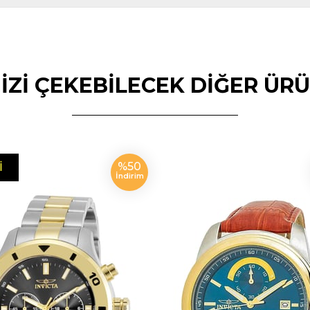
NİZİ ÇEKEBİLECEK DİĞER ÜR
%50
I
İndirim
N