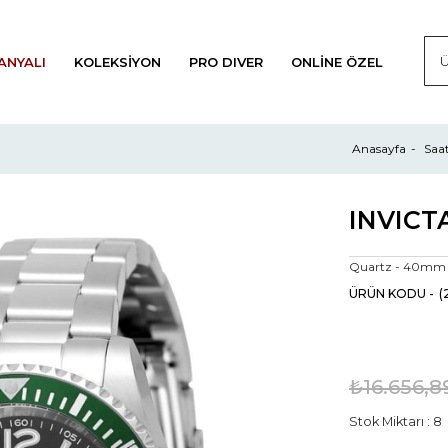
ANYALI
KOLEKSIYON
PRO DIVER
ONLINE ÖZEL
Anasayfa
Saa
Quartz - 40mm
(
₺16.656,8
Stok Miktarı
:
8