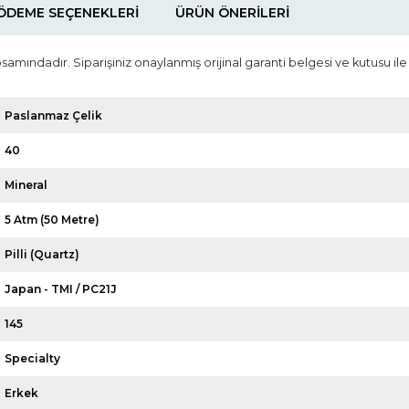
ÖDEME SEÇENEKLERI
ÜRÜN ÖNERILERI
psamındadır. Siparişiniz onaylanmış orijinal garanti belgesi ve kutusu ile
Paslanmaz Çelik
40
Mineral
5 Atm (50 Metre)
Pilli (Quartz)
Japan - TMI / PC21J
145
Specialty
Erkek