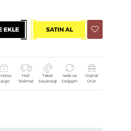
cretsiz
Hızlı
Taksit
İade ve
Orijinal
Kargo
Teslimat
Seçeneği
Değişim
Ürün