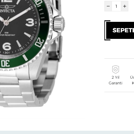
2 Yıl
Ü
Garanti