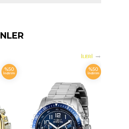
ÜNLER
%50
%50
İndirim
İndirim