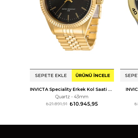
SEPETE EKLE
ÜRÜNÜ İNCELE
SEPE
INVICTA Speciality Erkek Kol Saati 229383
INVIC
Quartz - 43mm
₺21.891,91
₺10.945,95
₺