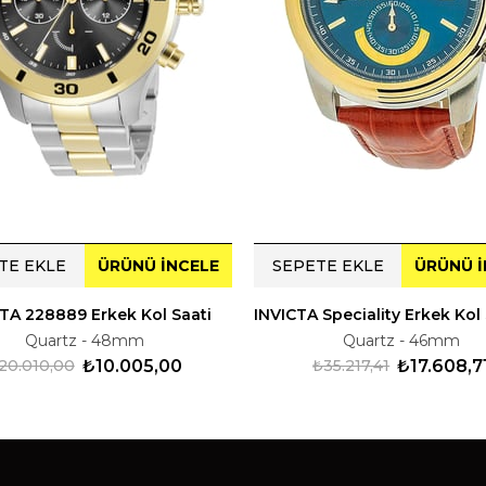
TE EKLE
ÜRÜNÜ İNCELE
SEPETE EKLE
ÜRÜNÜ İ
TA 228889 Erkek Kol Saati
Quartz - 48mm
Quartz - 46mm
20.010,00
₺10.005,00
₺35.217,41
₺17.608,7