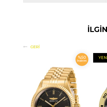
İLGİ
%50
YEN
İndirim
ÜRÜ