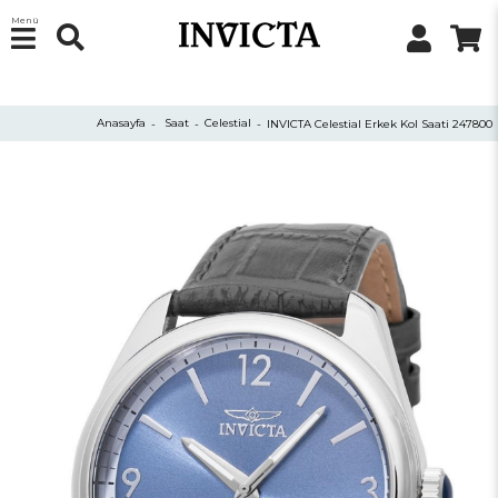
Menü
Anasayfa
Saat
Celestial
INVICTA Celestial Erkek Kol Saati 247800