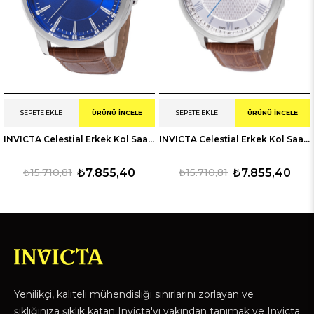
SEPETE EKLE
ÜRÜNÜ İNCELE
SEPETE EKLE
ÜRÜNÜ İNCELE
INVICTA Celestial Erkek Kol Saati 247803
INVICTA Celestial Erkek Kol Saati 247805
₺15.710,81
₺7.855,40
₺15.710,81
₺7.855,40
Yenilikçi, kaliteli mühendisliği sınırlarını zorlayan ve
şıklığınıza şıklık katan Invicta'yı yakından tanımak ve Invicta