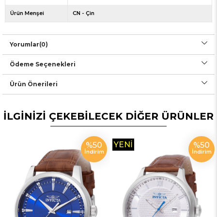
Ürün Menşei
CN - Çin
Yorumlar
(0)
Ödeme Seçenekleri
Ürün Önerileri
İLGİNİZİ ÇEKEBİLECEK DİĞER ÜRÜNLER
YENI
%50
%50
İndirim
İndirim
ÜRÜN