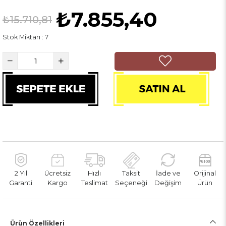
₺7.855,40
₺15.710,81
Stok Miktarı
:
7
2 Yıl
Ücretsiz
Hızlı
Taksit
İade ve
Orijinal
Garanti
Kargo
Teslimat
Seçeneği
Değişim
Ürün
Ürün Özellikleri