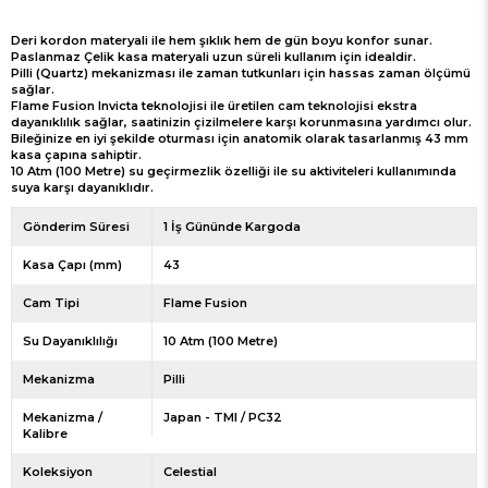
Deri kordon materyali ile hem şıklık hem de gün boyu konfor sunar.
Paslanmaz Çelik kasa materyali uzun süreli kullanım için idealdir.
Pilli (Quartz) mekanizması ile zaman tutkunları için hassas zaman ölçümü
sağlar.
Flame Fusion Invicta teknolojisi ile üretilen cam teknolojisi ekstra
dayanıklılık sağlar, saatinizin çizilmelere karşı korunmasına yardımcı olur.
Bileğinize en iyi şekilde oturması için anatomik olarak tasarlanmış 43 mm
kasa çapına sahiptir.
10 Atm (100 Metre) su geçirmezlik özelliği ile su aktiviteleri kullanımında
suya karşı dayanıklıdır.
Gönderim Süresi
1 İş Gününde Kargoda
Kasa Çapı (mm)
43
Cam Tipi
Flame Fusion
Su Dayanıklılığı
10 Atm (100 Metre)
Mekanizma
Pilli
Mekanizma /
Japan - TMI / PC32
Kalibre
Koleksiyon
Celestial