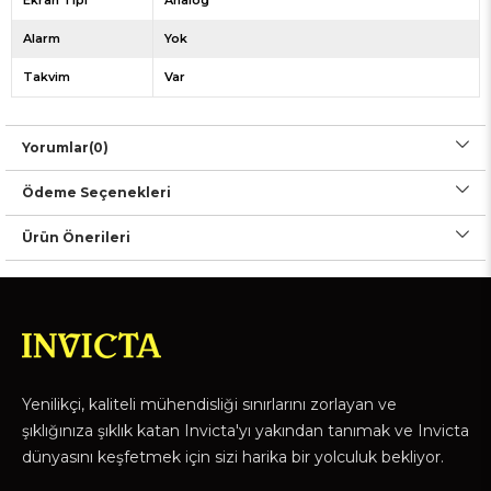
Ekran Tipi
Analog
Alarm
Yok
Takvim
Var
Yorumlar
(0)
Ödeme Seçenekleri
Ürün Önerileri
Yenilikçi, kaliteli mühendisliği sınırlarını zorlayan ve
şıklığınıza şıklık katan Invicta'yı yakından tanımak ve Invicta
dünyasını keşfetmek için sizi harika bir yolculuk bekliyor.