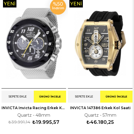
YENI
YENI
%50
İndirim
ÜRÜN
ÜRÜN
SEPETE EKLE
ÜRÜNÜ İNCELE
SEPETE EKLE
ÜRÜNÜ İNCELE
INVICTA Invicta Racing Erkek Kol Saati 247203
INVICTA 147386 Erkek Kol Saati
Quartz - 48mm
Quartz - 57mm
₺39.991,14
₺19.995,57
₺46.180,25