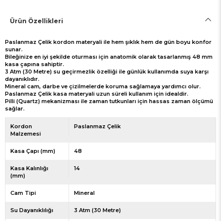
Ürün Özellikleri
Paslanmaz Çelik kordon materyali ile hem şıklık hem de gün boyu konfor
sunar.
Bileğinize en iyi şekilde oturması için anatomik olarak tasarlanmış 48 mm
kasa çapına sahiptir.
3 Atm (30 Metre) su geçirmezlik özelliği ile günlük kullanımda suya karşı
dayanıklıdır.
Mineral cam, darbe ve çizilmelerde koruma sağlamaya yardımcı olur.
Paslanmaz Çelik kasa materyali uzun süreli kullanım için idealdir.
Pilli (Quartz) mekanizması ile zaman tutkunları için hassas zaman ölçümü
sağlar.
Kordon
Paslanmaz Çelik
Malzemesi
Kasa Çapı (mm)
48
Kasa Kalınlığı
14
(mm)
Cam Tipi
Mineral
Su Dayanıklılığı
3 Atm (30 Metre)