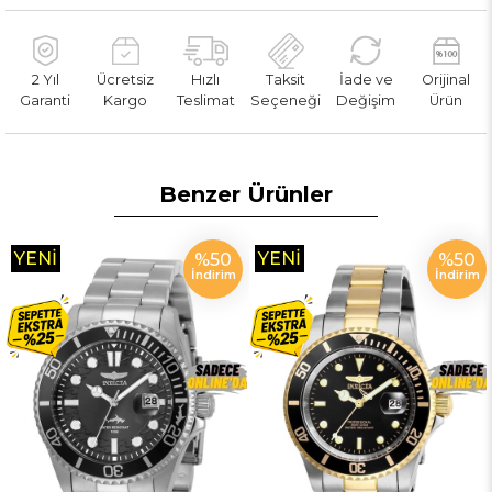
2 Yıl
Ücretsiz
Hızlı
Taksit
İade ve
Orijinal
Garanti
Kargo
Teslimat
Seçeneği
Değişim
Ürün
Benzer Ürünler
YENI
YENI
%50
%50
İndirim
İndirim
ÜRÜN
ÜRÜN