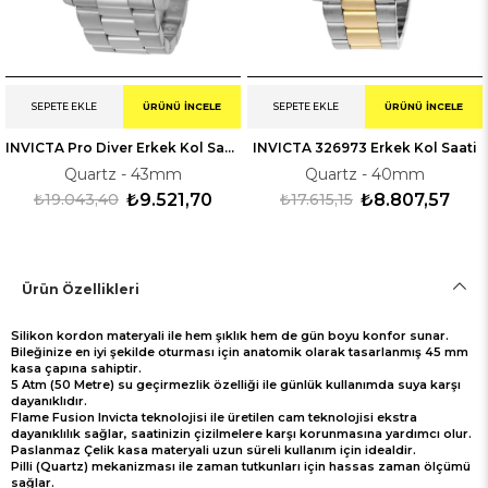
SEPETE EKLE
ÜRÜNÜ İNCELE
SEPETE EKLE
ÜRÜNÜ İNCELE
INVICTA Pro Diver Erkek Kol Saati 330018
INVICTA 326973 Erkek Kol Saati
Quartz - 43mm
Quartz - 40mm
₺19.043,40
₺9.521,70
₺17.615,15
₺8.807,57
Ürün Özellikleri
Silikon kordon materyali ile hem şıklık hem de gün boyu konfor sunar.
Bileğinize en iyi şekilde oturması için anatomik olarak tasarlanmış 45 mm
kasa çapına sahiptir.
5 Atm (50 Metre) su geçirmezlik özelliği ile günlük kullanımda suya karşı
dayanıklıdır.
Flame Fusion Invicta teknolojisi ile üretilen cam teknolojisi ekstra
dayanıklılık sağlar, saatinizin çizilmelere karşı korunmasına yardımcı olur.
Paslanmaz Çelik kasa materyali uzun süreli kullanım için idealdir.
Pilli (Quartz) mekanizması ile zaman tutkunları için hassas zaman ölçümü
sağlar.