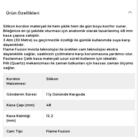
Ürün Özellikleri
Silikon kordon materyali ile hem şıklık hem de gün boyu konfor sunar.
Bileğinize en iyi şekilde oturması için anatomik olarak tasarlanmış 48 mm
kasa çapına sahiptir.
3 Atm (30 Metre) su geçirmezlik özelliği ile günlük kullanımda suya karşı
dayanıklıdır.
Flame Fusion Invicta teknolojisi ile üretilen cam teknolojisi ekstra
dayanıklılık sağlar, saatinizin çizilmelere karşı korunmasına yardımcı olur.
Paslanmaz Çelik kasa materyali uzun süreli kullanım için idealdir.
Pilli (Quartz) mekanizması ile zaman tutkunları için hassas zaman ölçümü
sağlar.
Kordon
Silikon
Malzemesi
Gönderim Süresi
1 İş Gününde Kargoda
Kasa Çapı (mm)
48
Kasa Kalınlığı
12.2
(mm)
Cam Tipi
Flame Fusion