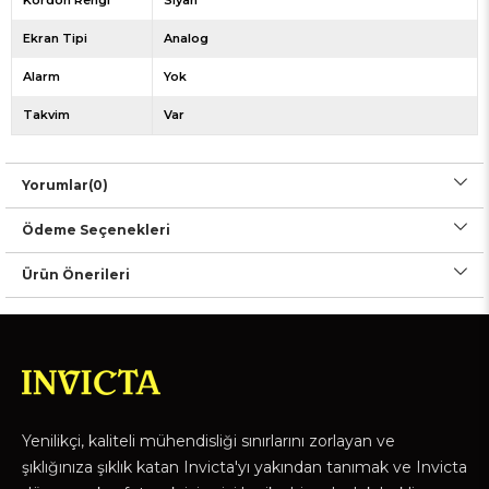
Kordon Rengi
Siyah
Ekran Tipi
Analog
Alarm
Yok
Takvim
Var
Yorumlar
(0)
Ödeme Seçenekleri
Ürün Önerileri
Yenilikçi, kaliteli mühendisliği sınırlarını zorlayan ve
şıklığınıza şıklık katan Invicta'yı yakından tanımak ve Invicta