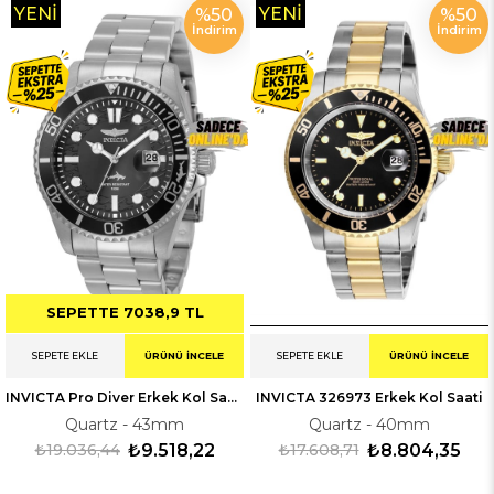
YENI
YENI
%50
%50
İndirim
İndirim
ÜRÜN
ÜRÜN
SEPETTE 7038,9 TL
SEPETE EKLE
ÜRÜNÜ İNCELE
SEPETE EKLE
ÜRÜNÜ İNCELE
INVICTA Pro Diver Erkek Kol Saati 330018
INVICTA 326973 Erkek Kol Saati
Quartz - 43mm
Quartz - 40mm
₺19.036,44
₺9.518,22
₺17.608,71
₺8.804,35