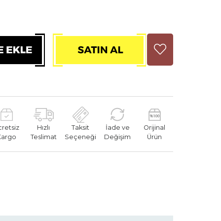
cretsiz
Hızlı
Taksit
İade ve
Orijinal
Kargo
Teslimat
Seçeneği
Değişim
Ürün