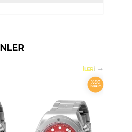
ÜNLER
%50
İndirim