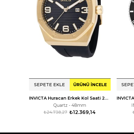
SEPETE EKLE
ÜRÜNÜ İNCELE
SEPE
INVICTA Huracan Erkek Kol Saati 245776
Quartz - 48mm
I
₺24.738,27
₺12.369,14