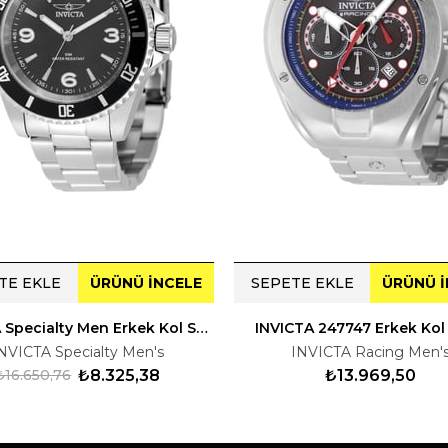
TE EKLE
ÜRÜNÜ İNCELE
SEPETE EKLE
ÜRÜNÜ İ
INVICTA Specialty Men Erkek Kol Saati 249335
INVICTA 247747 Erkek Kol 
NVICTA Specialty Men's
INVICTA Racing Men'
₺16.650,76
₺8.325,38
₺13.969,50