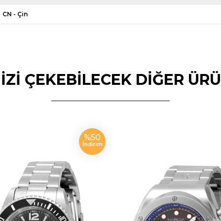
CN - Çin
NİZİ ÇEKEBİLECEK DİĞER ÜR
%50
İndirim