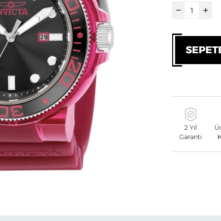
2 Yıl
Ü
Garanti