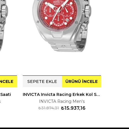
NCELE
SEPETE EKLE
ÜRÜNÜ İNCELE
SEPETE
Saati
INVICTA Invicta Racing Erkek Kol Saati 247744
s
INVICTA Racing Men's
IN
₺31.874,31
₺15.937,16
₺44