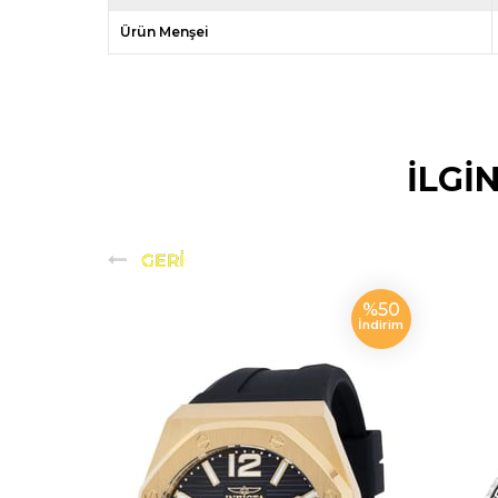
Ürün Menşei
İLGİ
%50
İndirim