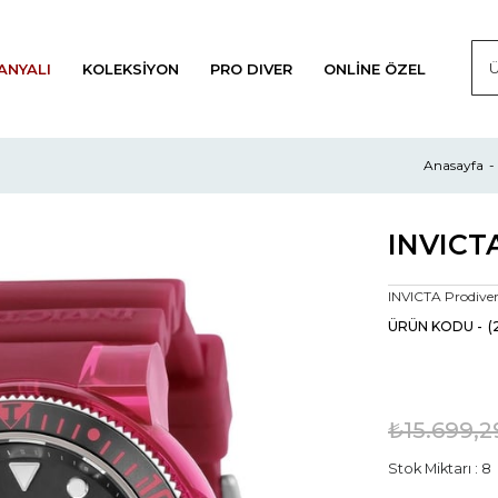
ANYALI
KOLEKSIYON
PRO DIVER
ONLINE ÖZEL
Anasayfa
INVICTA Prodiver
(
₺15.699,2
Stok Miktarı
:
8