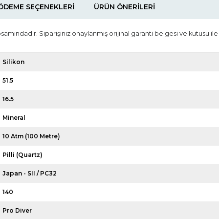
ÖDEME SEÇENEKLERI
ÜRÜN ÖNERILERI
psamındadır. Siparişiniz onaylanmış orijinal garanti belgesi ve kutusu ile
Silikon
51.5
16.5
Mineral
10 Atm (100 Metre)
Pilli (Quartz)
Japan - SII / PC32
140
Pro Diver