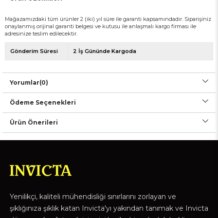
Mağazamızdaki tüm ürünler 2 (iki) yıl süre ile garanti kapsamındadır. Siparişiniz
onaylanmış orijinal garanti belgesi ve kutusu ile anlaşmalı kargo firması ile
adresinize teslim edilecektir.
Gönderim Süresi
2 İş Gününde Kargoda
Yorumlar
(0)
Ödeme Seçenekleri
Ürün Önerileri
Yenilikçi, kaliteli mühendisliği sınırlarını zorlayan ve
şıklığınıza şıklık katan Invicta'yı yakından tanımak ve Invicta