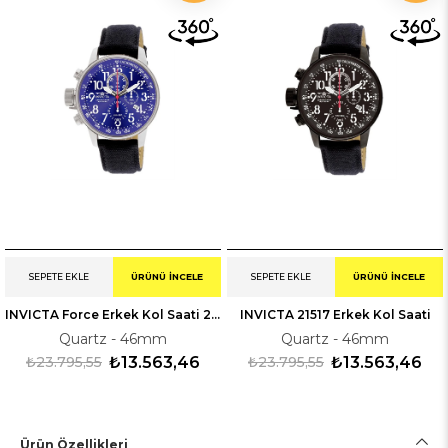
SEPETE EKLE
ÜRÜNÜ İNCELE
SEPETE EKLE
ÜRÜNÜ İNCELE
INVICTA Force Erkek Kol Saati 21513
INVICTA 21517 Erkek Kol Saati
Quartz - 46mm
Quartz - 46mm
₺23.795,55
₺13.563,46
₺23.795,55
₺13.563,46
Ürün Özellikleri