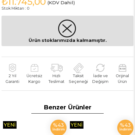
₺11.745,00
(KDV Dahil)
Stok Miktarı
:
0
Ürün stoklarımızda kalmamıştır.
2 Yıl
Ücretsiz
Hızlı
Taksit
İade ve
Orijinal
Garanti
Kargo
Teslimat
Seçeneği
Değişim
Ürün
Benzer Ürünler
YENI
YENI
%43
%43
İndirim
İndirim
ÜRÜN
ÜRÜN