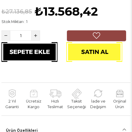
₺13.568,42
₺27.136,85
Stok Miktarı
:
1
2 Yıl
Ücretsiz
Hızlı
Taksit
İade ve
Orijinal
Garanti
Kargo
Teslimat
Seçeneği
Değişim
Ürün
Ürün Özellikleri