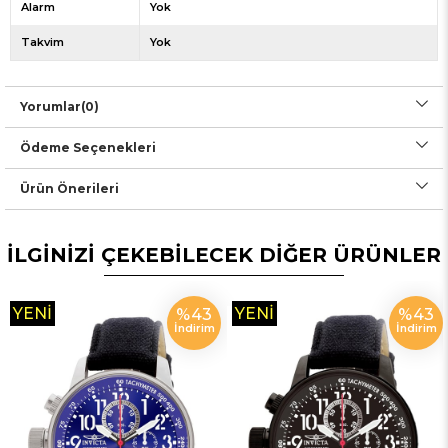
Alarm
Yok
Takvim
Yok
Yorumlar
(0)
Ödeme Seçenekleri
Ürün Önerileri
İLGİNİZİ ÇEKEBİLECEK DİĞER ÜRÜNLER
YENI
YENI
%43
%43
İndirim
İndirim
ÜRÜN
ÜRÜN