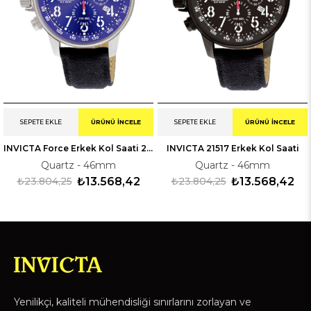
SEPETE EKLE
ÜRÜNÜ İNCELE
SEPETE EKLE
ÜRÜNÜ İNCELE
INVICTA Force Erkek Kol Saati 21513
INVICTA 21517 Erkek Kol Saati
Quartz - 46mm
Quartz - 46mm
₺23.804,25
₺13.568,42
₺23.804,25
₺13.568,42
Yenilikçi, kaliteli mühendisliği sınırlarını zorlayan ve