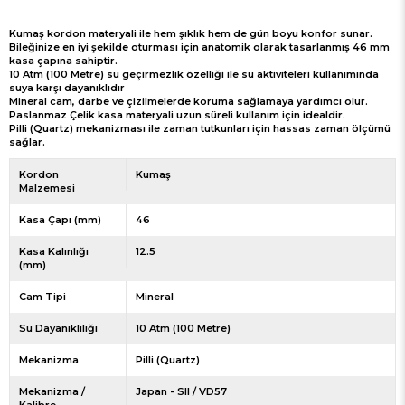
Kumaş kordon materyali ile hem şıklık hem de gün boyu konfor sunar.
Bileğinize en iyi şekilde oturması için anatomik olarak tasarlanmış 46 mm
kasa çapına sahiptir.
10 Atm (100 Metre) su geçirmezlik özelliği ile su aktiviteleri kullanımında
suya karşı dayanıklıdır
Mineral cam, darbe ve çizilmelerde koruma sağlamaya yardımcı olur.
Paslanmaz Çelik kasa materyali uzun süreli kullanım için idealdir.
Pilli (Quartz) mekanizması ile zaman tutkunları için hassas zaman ölçümü
sağlar.
Kordon
Kumaş
Malzemesi
Kasa Çapı (mm)
46
Kasa Kalınlığı
12.5
(mm)
Cam Tipi
Mineral
Su Dayanıklılığı
10 Atm (100 Metre)
Mekanizma
Pilli (Quartz)
Mekanizma /
Japan - SII / VD57