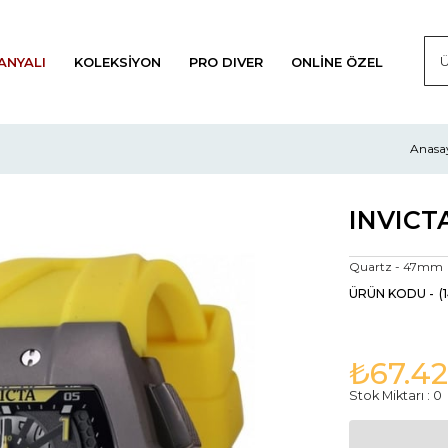
ANYALI
KOLEKSIYON
PRO DIVER
ONLINE ÖZEL
Anasa
INVICTA
Quartz - 47mm
(
₺67.42
Stok Miktarı
:
0