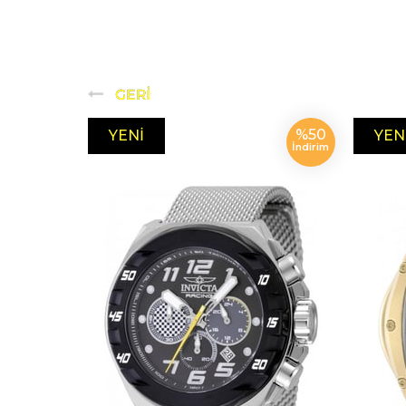
%50
YENI
YEN
İndirim
ÜRÜN
ÜRÜ