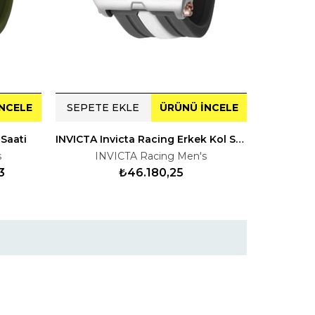
NCELE
SEPETE EKLE
ÜRÜNÜ İNCELE
SEPETE
Saati
INVICTA Invicta Racing Erkek Kol Saati 147385
INVICTA
s
INVICTA Racing Men's
IN
3
₺46.180,25