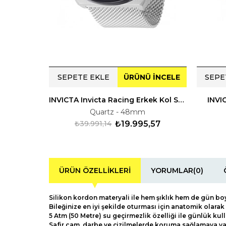
SEPETE EKLE
ÜRÜNÜ İNCELE
SEPE
INVICTA Invicta Racing Erkek Kol Saati 247203
INVI
Quartz - 48mm
₺39.991,14
₺19.995,57
ÜRÜN ÖZELLIKLERI
YORUMLAR
(0)
Silikon kordon materyali ile hem şıklık hem de gün bo
Bileğinize en iyi şekilde oturması için anatomik olara
5 Atm (50 Metre) su geçirmezlik özelliği ile günlük kul
Safir cam, darbe ve çizilmelerde koruma sağlamaya ya