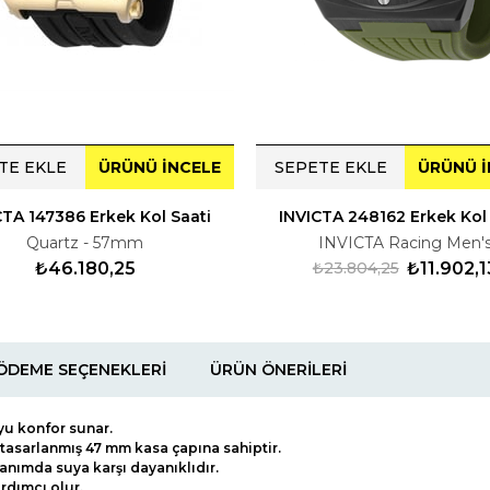
TE EKLE
ÜRÜNÜ İNCELE
SEPETE EKLE
ÜRÜNÜ İ
CTA 147386 Erkek Kol Saati
INVICTA 248162 Erkek Kol 
Quartz - 57mm
INVICTA Racing Men'
₺46.180,25
₺23.804,25
₺11.902,1
ÖDEME SEÇENEKLERI
ÜRÜN ÖNERILERI
yu konfor sunar.
k tasarlanmış 47 mm kasa çapına sahiptir.
lanımda suya karşı dayanıklıdır.
rdımcı olur.