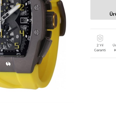
Ür
2 Yıl
Ü
Garanti