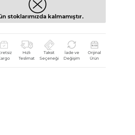
ün stoklarımızda kalmamıştır.
cretsiz
Hızlı
Taksit
İade ve
Orijinal
Kargo
Teslimat
Seçeneği
Değişim
Ürün