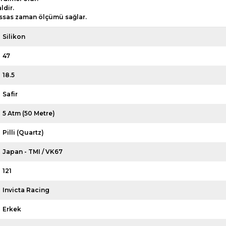
ldir.
hassas zaman ölçümü sağlar.
Silikon
47
18.5
Safir
5 Atm (50 Metre)
Pilli (Quartz)
Japan - TMI / VK67
121
Invicta Racing
Erkek