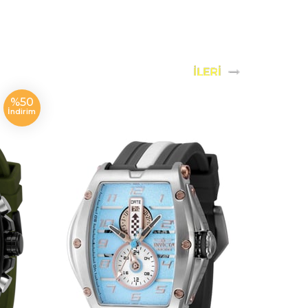
%50
İndirim