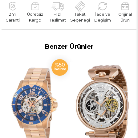
2 Yıl
Ücretsiz
Hızlı
Taksit
İade ve
Orijinal
Garanti
Kargo
Teslimat
Seçeneği
Değişim
Ürün
Benzer Ürünler
%50
İndirim