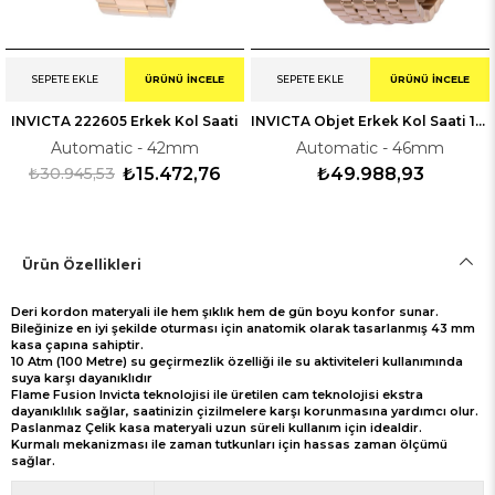
SEPETE EKLE
ÜRÜNÜ İNCELE
SEPETE EKLE
ÜRÜNÜ İNCELE
INVICTA 222605 Erkek Kol Saati
INVICTA Objet Erkek Kol Saati 138387
Automatic - 42mm
Automatic - 46mm
₺30.945,53
₺15.472,76
₺49.988,93
Ürün Özellikleri
Deri kordon materyali ile hem şıklık hem de gün boyu konfor sunar.
Bileğinize en iyi şekilde oturması için anatomik olarak tasarlanmış 43 mm
kasa çapına sahiptir.
10 Atm (100 Metre) su geçirmezlik özelliği ile su aktiviteleri kullanımında
suya karşı dayanıklıdır
Flame Fusion Invicta teknolojisi ile üretilen cam teknolojisi ekstra
dayanıklılık sağlar, saatinizin çizilmelere karşı korunmasına yardımcı olur.
Paslanmaz Çelik kasa materyali uzun süreli kullanım için idealdir.
Kurmalı mekanizması ile zaman tutkunları için hassas zaman ölçümü
sağlar.