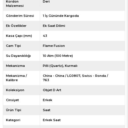
Kordon
Deri
Malzemesi
Gönderim Süresi
1 İş Gününde Kargoda
Ek Özellikler
Ek Saat Dilimi
Kasa Çapı (mm)
43
Cam Tipi
Flame Fusion
Su Dayanıklılığı
10 Atm (100 Metre)
Mekanizma
Pilli (Quartz)
Kurmalı
Mekanizma /
China - China / LG0807
Swiss - Ronda /
Kalibre
763
Koleksiyon
Objet D Art
Cinsiyet
Erkek
Ürün Tipi
Saat
Kategori
Erkek Saat