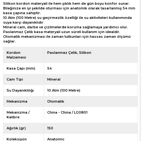
Silikon kordon materyali ile hem şıklık hem de gün boyu konfor sunar.
Bileğinize en iyi şekilde oturması için anatomik olarak tasarlanmış 54 mm
kasa çapına sahiptir.
10 Atm (100 Metre) su geçirmezlik özelliği ile su aktiviteleri kullanımında
suya karşı dayanıklıdır
Mineral cam, darbe ve çizilmelerde koruma sağlamaya yardımcı olur.
Paslanmaz Çelik kasa materyali uzun süreli kullanım için idealdir.
Otomatik mekanizması ile zaman tutkunları için hassas zaman ölçümü
sağlar.
Kordon
Paslanmaz Çelik
Silikon
Malzemesi
Kasa Çapı (mm)
54
Cam Tipi
Mineral
Su Dayanıklılığı
10 Atm (100 Metre)
Mekanizma
Otomatik
Mekanizma /
China - China / LG0801
Kalibre
Ağırlık (gr)
150
Koleksiyon
Anatomic