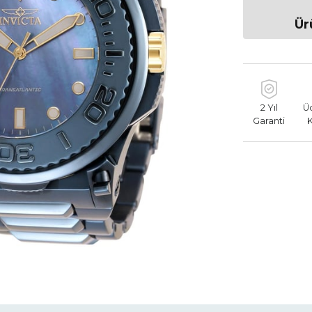
Ür
2 Yıl
Ü
Garanti