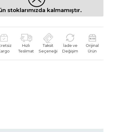
ün stoklarımızda kalmamıştır.
cretsiz
Hızlı
Taksit
İade ve
Orijinal
Kargo
Teslimat
Seçeneği
Değişim
Ürün