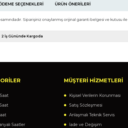
ÖDEME SEÇENEKLERI
ÜRÜN ÖNERILERI
psamındadır. Siparişiniz onaylanmış orijinal garanti belgesi ve kutusu ile
2 İş Gününde Kargoda
ORİLER
MÜŞTERİ HİZMETLERİ
Saat
Kişisel Verilerin Korunması
Saat
Satış Sözleşmesi
aat
Anlaşmalı Teknik Servis
yalı Saatler
İade ve Değişim