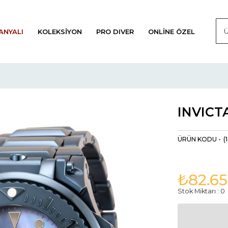
ANYALI
KOLEKSIYON
PRO DIVER
ONLINE ÖZEL
INVICTA
(
₺82.65
Stok Miktarı
:
0