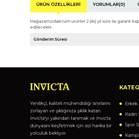
ÜRÜN ÖZELLIKLERI
YORUMLAR
(0)
Mağazamızdaki tüm ürünler 2 (iki) yıl süre ile garanti ka
edilecektir.
Gönderim Süresi
KATEG
Yenilikçi, kaliteli mühendisliği sınırlarını
Erkek 
zorlayan ve şıklığınıza şıklık katan
Kadın 
Invicta'yı yakından tanımak ve Invicta
Spor S
dünyasını keşfetmek için sizi harika bir
yolculuk bekliyor.
Kampan