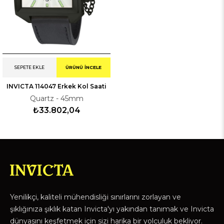
SEPETE EKLE
ÜRÜNÜ İNCELE
INVICTA 114047 Erkek Kol Saati
Quartz - 45mm
₺33.802,04
Yenilikçi, kaliteli mühendisliği sınırlarını zorlayan ve
şıklığınıza şıklık katan Invicta'yı yakından tanımak ve Invicta
dünyasını keşfetmek için sizi harika bir yolculuk bekliyor.