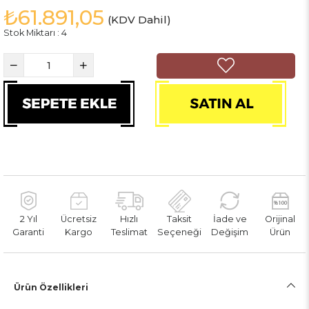
₺61.891,05
(KDV Dahil)
Stok Miktarı
:
4
2 Yıl
Ücretsiz
Hızlı
Taksit
İade ve
Orijinal
Garanti
Kargo
Teslimat
Seçeneği
Değişim
Ürün
Ürün Özellikleri