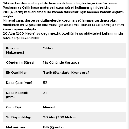
Silikon kordon materyali ile hem şıklık hem de gün boyu konfor sunar.
Paslanmaz Çelik kasa materyali uzun süreli kullanım için idealdir.
Pilli (Quartz) mekanizması ile zaman tutkunları için hassas zaman ölçümü
sağlar.
Mineral cam, darbe ve çizilmelerde koruma sağlamaya yardımcı olur.
Bileğinize en iyi şekilde oturması için anatomik olarak tasarlanmış 52 mm
kasa çapına sahiptir.
20 Atm (200 Metre) su geçirmezlik özelliği ile su aktiviteleri kullanımında
suya karşı dayanıklıdır
Kordon
Silikon
Malzemesi
Gönderim Süresi
1 İş Gününde Kargoda
Ek Özellikler
Tarih (Standart)
Kronograf
Kasa Çapı (mm)
52
Kasa Kalınlığı
21
(mm)
Cam Tipi
Mineral
Su Dayanıklılığı
20 Atm (200 Metre)
Mekanizma
Pilli (Quartz)