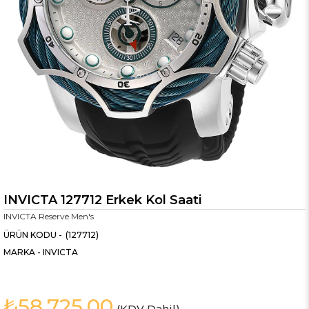
INVICTA 127712 Erkek Kol Saati
INVICTA Reserve Men's
(127712)
MARKA
-
INVICTA
₺58.725,00
(KDV Dahil)