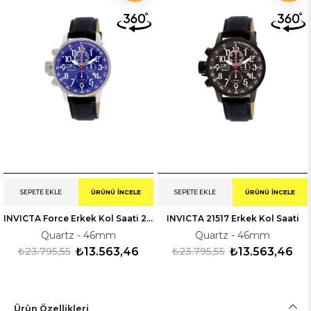
SEPETE EKLE
ÜRÜNÜ İNCELE
SEPETE EKLE
ÜRÜNÜ İNCELE
INVICTA Force Erkek Kol Saati 21513
INVICTA 21517 Erkek Kol Saati
Quartz - 46mm
Quartz - 46mm
₺23.795,55
₺13.563,46
₺23.795,55
₺13.563,46
Ürün Özellikleri