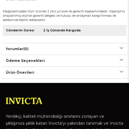
Mağazamızdaki tüm ürünler 2 (iki) yıl süre ile garanti kapsamındadır. Siparişiniz
onaylanmış orijinal garanti belgesi ve kutusu ile anlaşmalı kargo firması ile
adresinize teslim edilecektir.
Gönderim Süresi
2 İş Gününde Kargoda
Yorumlar
(0)
Ödeme Seçenekleri
Ürün Önerileri
Yenilikçi, kaliteli mühendisliği sınırlarını zorlayan ve
şıklığınıza şıklık katan Invicta'yı yakından tanımak ve Invicta