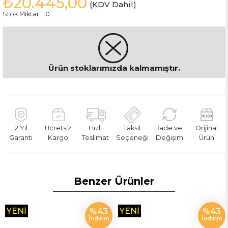
₺20.445,00
(KDV Dahil)
Stok Miktarı
:
0
Ürün stoklarımızda kalmamıştır.
2 Yıl
Ücretsiz
Hızlı
Taksit
İade ve
Orijinal
Garanti
Kargo
Teslimat
Seçeneği
Değişim
Ürün
Benzer Ürünler
YENI
YENI
%43
%43
İndirim
İndirim
ÜRÜN
ÜRÜN