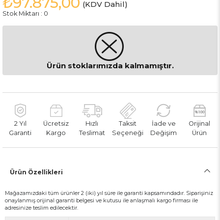
₺97.875,00
(KDV Dahil)
Stok Miktarı
:
0
Ürün stoklarımızda kalmamıştır.
2 Yıl
Ücretsiz
Hızlı
Taksit
İade ve
Orijinal
Garanti
Kargo
Teslimat
Seçeneği
Değişim
Ürün
Ürün Özellikleri
Mağazamızdaki tüm ürünler 2 (iki) yıl süre ile garanti kapsamındadır. Siparişiniz
onaylanmış orijinal garanti belgesi ve kutusu ile anlaşmalı kargo firması ile
adresinize teslim edilecektir.